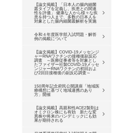
【論文掲載】「日本人の腸内細菌
叢タイプを定義し、疾患との関連
性を評価」 健康な人から様々な疾
患を持つ人まで、多数の日本人を
対象とした腸内細菌叢解析を実施
令和４年度医学部入試問題・解答
例の掲載について
【論文掲載】COVID-19メッセンジ
ャーRNAワクチンの接種後副反応
調査 ～医療従事者等を対象とし
たファイザー社製COVID-19メッセ
ンジャーRNAワクチンの初回およ
び2回目接種後の副反応調査～
150周年記念府民公開講座「地域医
療構想に基づく地域連携のあり
方」開催
【論文掲載】高親和性ACE2製剤は
オミクロン株にも有効 新たな変
異株や将来のパンデミックにも効
果が期待される