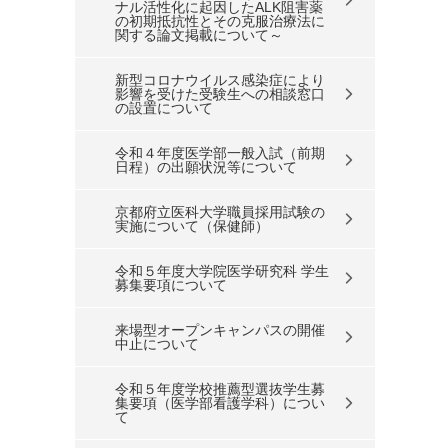
ナル活性化に起因したALK阻害薬
の初期抵抗性とその克服治療法に
関する論文掲載について～
新型コロナウイルス感染症により
影響を受けた受験生への相談窓口
の設置について
令和４年度医学部一般入試（前期
日程）の出願状況等について
京都府立医科大学職員採用試験の
実施について（保健師）
令和５年度大学院医学研究科 学生
募集要項について
来場型オープンキャンパスの開催
中止について
令和５年度学校推薦型選抜学生募
集要項（医学部看護学科）につい
て