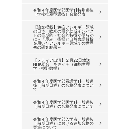
令和４年度医学部医学科特別選抜
（学校推薦型選抜）合格発表
【論文掲載】免疫アレルギー領域
の日本、欧米の研究助成インパク
トの長期的・社会的特徴が明らか
に～「厚み」指標と自然言語解析
を用いたアレルギー領域での世界
初の研究結果～
【メディア出演】２月22日放送
NHK総合 あさイチ（細胞生理
学・樽野教授）
令和４年度医学部看護学科一般選
抜（前期日程）の合格発表につい
て
令和４年度医学部医学科一般選抜
（前期日程）の合格発表について
令和４年度医学部入学者一般選抜
（前期日程）における追加合格の
実施について