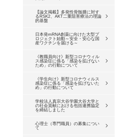
【論文掲載】多発性骨髄腫に対す
るRSK2、AKT二重阻害療法の理論
的基盤
日本発mRNA創薬に向けた大型プ
ロジェクト始動～安全・安心な国
産ワクチンを届ける～
《教職員向け》新型コロナウィル
ス感染症に係る「感染を拡げない
ため」の行動について
《学生向け》新型コロナウィルス
感染症に係る「感染を拡げないた
め」の行動について
学校法人真宗大谷学園大谷大学と
の社会貢献における包括連携協定
を締結しました
心理士（専門職員）の募集につい
て