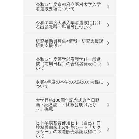
令和５年度京都府立医科大学入学
者選抜要項について
令和７年度大学入学者選抜におけ
る出題教科・科目等について
研究補助員募集<情報・研究支援課
研究支援係＞
令和５年度医学部看護学科一般選
抜（前期日程）の合格者発表につ
いて
令和4年度の本学の入試の方向性に
ついて
大学昇格100周年記念式典当日動
画・記念誌「～比叡は明けたり
～」掲載
ヒト羊膜基質使用ヒト（自己）口
腔粘膜由来上皮細胞シート「サク
ラシー」の製造販売承認取得につ
いて