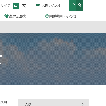
トサイズ
お問い合わせ
産学公連携
関係機関・その他
て
て次期
入試