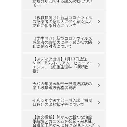
新規分類に関する論文掲載につい
て～
《教職員向け》新型コロナウィル
ス感染者の急拡大に伴う感染拡大
防止に係る対応について
《学生向け》新型コロナウィルス
感染者の急拡大に伴う感染拡大防
止に係る対応について
【メディア出演】1月13日放送
NHK BSプレミアム「ヒューマニ
エンス」（細胞生理学・樽野教
授）
令和５年度医学部一般選抜試験の
第１段階選抜合格者発表
令和５年度医学部一般入試（前期
日程）の出願状況等について
【論文掲載】肺がんの新たな治療
抵抗性メカニズムを発見～ALK融
合遺伝子肺がんにおけるHER3シグ