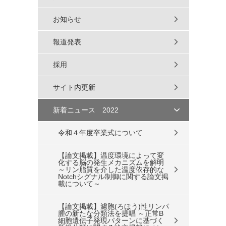
お知らせ
報道発表
採用
サイト内更新
新着ニュース 2022
令和４年度卒業式について
【論文掲載】温度環境によって変
化する脳の発生メカニズムを解明
～リン脂質を介した温度依存的な
Notchシグナル制御に関する論文掲
載について～
【論文掲載】濾胞(ろほう)性リンパ
腫の新たな分類法を提唱 ～正常B
細胞遺伝子発現パターンに基づく