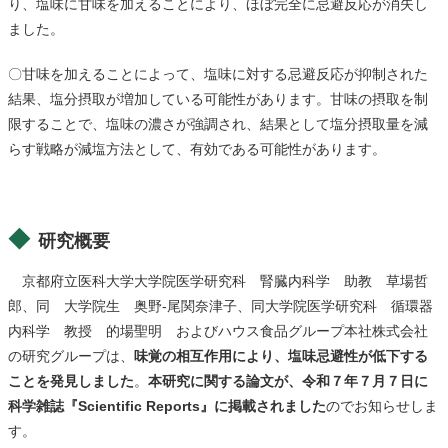
り、塩味に甘味を加えることにより、ほぼ完全に忌避反応が消失し
ました
。
〇甘味を加えることによって、塩味に対する忌避反応が抑制された
結果、塩分摂取が増加している可能性があります。甘味の摂取を制
限することで、塩味の濃さが強調され、結果として塩分摂取量を減
らす戦略が減塩方法として、有効である可能性があります。
研究概要
京都府立医科大学大学院医学研究科 腎臓内科学 助教 草場哲
郎、同 大学院生 奥野-尾関奈津子、同大学院医学研究科 循環器
内科学 教授 的場聖明 およびハウス食品グループ本社株式会社
の研究グループは、
味覚の相互作用により、塩味忌避性が低下する
ことを発見しました
。
本研究に関する論文が、令和７年７月７日に
科学雑誌『Scientific Reports』に掲載されました
のでお知らせしま
す
。