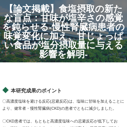
【論文掲載】食塩摂取の新た
な盲点：甘味が塩辛さの感覚
を鈍らせる-慢性腎臓病患者の
味覚変化に加え、甘じょっぱ
い食品が塩分摂取量に与える
影響を解明-
本研究成果のポイント
〇高濃度塩味を避ける反応(忌避反応)は、塩味に甘味を加えることに
より、健常者・慢性腎臓病(CKD)の患者でともに減少しました。
〇CKD患者では、もともと高濃度塩味への忌避反応が低下してお