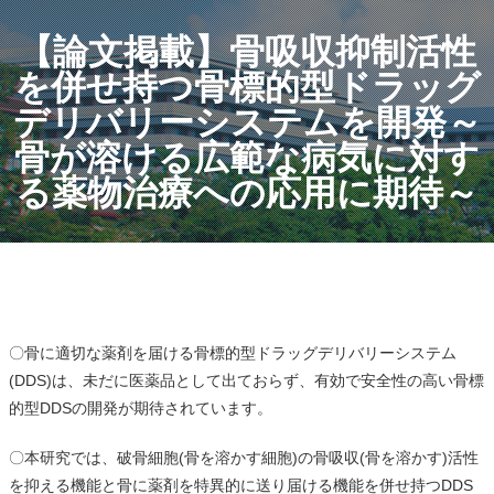
【論文掲載】骨吸収抑制活性
を併せ持つ骨標的型ドラッグ
デリバリーシステムを開発～
骨が溶ける広範な病気に対す
る薬物治療への応用に期待～
〇骨に適切な薬剤を届ける骨標的型ドラッグデリバリーシステム
(DDS)は、未だに医薬品として出ておらず、有効で安全性の高い骨標
的型DDSの開発が期待されています。
〇
本研究では、破骨細胞(骨を溶かす細胞)の骨吸収(骨を溶かす)活性
を抑える機能と骨に薬剤を特異的に送り届ける機能を併せ持つDDS