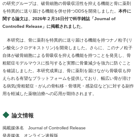
の研究グループは、破骨細胞の骨吸収活性を抑える機能と骨に薬剤
を特異的に送り届ける機能を併せ持つDDSを開発しました。
本件に
関する論文は、2026年２月16日付で科学雑誌「Journal of
Controlled Release」に掲載されました
。
本研究は、骨に薬剤を特異的に送り届ける機能を持つナノ粒子(リ
ン酸化シクロデキストリン)を開発しました。さらに、このナノ粒子
自体が破骨細胞による骨吸収を抑える機能を持つことを発見し、骨
粗鬆症モデルマウスに投与すると実際に骨量減少を強力に防ぐこと
を確認しました。本研究成果は、骨に薬剤を届けながら骨吸収も抑
えられる有望なプラットフォームを提供しており、幅広い骨が溶け
る病気(骨粗鬆症・がんの骨転移・骨壊死・感染症など)に対する副作
用を軽減した薬物治療への応用が期待されます。
論文情報
掲載媒体名 Journal of Controlled Release
発表媒体 オンライン速報版