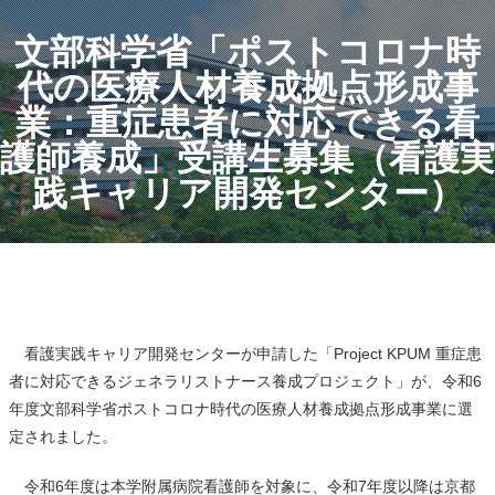
文部科学省「ポストコロナ時
代の医療人材養成拠点形成事
業：重症患者に対応できる看
護師養成」受講生募集（看護実
践キャリア開発センター）
看護実践キャリア開発センターが申請した「Project KPUM 重症患
者に対応できるジェネラリストナース養成プロジェクト」が、令和6
年度文部科学省ポストコロナ時代の医療人材養成拠点形成事業に選
定されました。
令和6年度は本学附属病院看護師を対象に、令和7年度以降は京都