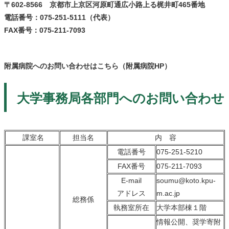
〒602-8566 京都市上京区河原町通広小路上る梶井町465番地
電話番号：
075-251-5111
（代表）
FAX番号：
075-211-7093
附属病院へのお問い合わせは
こちら（附属病院HP）
大学事務局各部門へのお問い合わせ
課室名
担当名
内 容
電話番号
075-251-5210
FAX番号
075-211-7093
E-mail
soumu@koto.kpu-
アドレス
m.ac.jp
総務係
執務室所在
大学本部棟１階
情報公開、奨学寄附