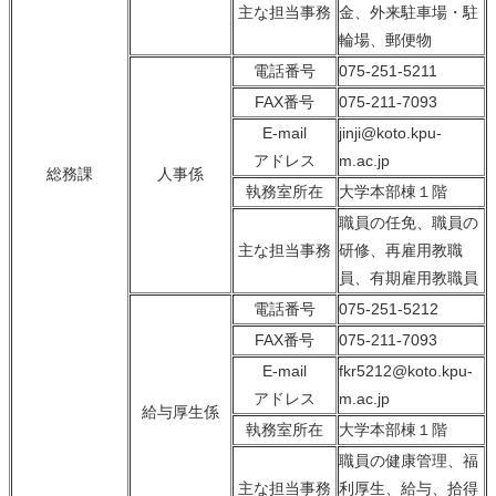
主な担当事務
金、外来駐車場・駐
輪場、郵便物
電話番号
075-251-5211
FAX番号
075-211-7093
E-mail
jinji@koto.kpu-
アドレス
m.ac.jp
総務課
人事係
執務室所在
大学本部棟１階
職員の任免、職員の
主な担当事務
研修、再雇用教職
員、有期雇用教職員
電話番号
075-251-5212
FAX番号
075-211-7093
E-mail
fkr5212@koto.kpu-
アドレス
m.ac.jp
給与厚生係
執務室所在
大学本部棟１階
職員の健康管理、福
主な担当事務
利厚生、給与、拾得