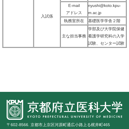
E-mail
nyushi@koto.kpu-
アドレス
m.ac.jp
入試係
執務室所在
基礎医学学舎２階
学部及び大学院保健
主な担当事務
看護学研究科の入学
試験、センター試験
〒602-8566. 京都市上京区河原町通広小路上る梶井町465