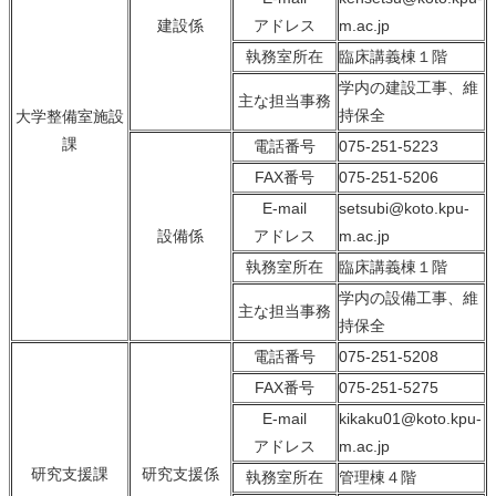
建設係
アドレス
m.ac.jp
執務室所在
臨床講義棟１階
学内の建設工事、維
主な担当事務
持保全
大学整備室施設
課
電話番号
075-251-5223
FAX番号
075-251-5206
E-mail
setsubi@koto.kpu-
設備係
アドレス
m.ac.jp
執務室所在
臨床講義棟１階
学内の設備工事、維
主な担当事務
持保全
電話番号
075-251-5208
FAX番号
075-251-5275
E-mail
kikaku01@koto.kpu-
アドレス
m.ac.jp
研究支援課
研究支援係
執務室所在
管理棟４階