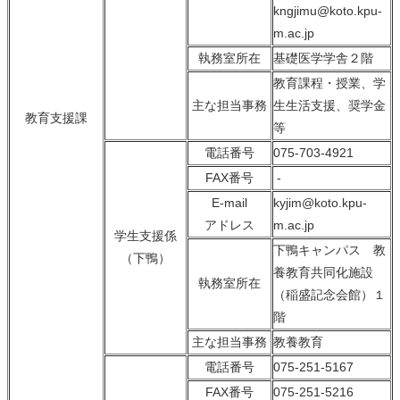
kngjimu@koto.kpu-
m.ac.jp
執務室所在
基礎医学学舎２階
教育課程・授業、学
主な担当事務
生生活支援、奨学金
教育支援課
等
電話番号
075-703-4921
FAX番号
-
E-mail
kyjim@koto.kpu-
アドレス
m.ac.jp
学生支援係
下鴨キャンパス 教
（下鴨）
養教育共同化施設
執務室所在
（稲盛記念会館）１
階
主な担当事務
教養教育
電話番号
075-251-5167
FAX番号
075-251-5216