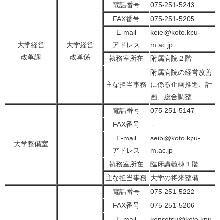
電話番号
075-251-5243
FAX番号
075-251-5205
E-mail
keiei@koto.kpu-
大学経営
大学経営
アドレス
m.ac.jp
改革課
改革係
執務室所在
附属病院２階
附属病院の経営改善
主な担当事務
に係る企画推進、計
画、総合調整
電話番号
075-251-5147
FAX番号
-
E-mail
seibi@koto.kpu-
大学整備室
アドレス
m.ac.jp
執務室所在
臨床講義棟１階
主な担当事務
大学の将来整備
電話番号
075-251-5222
FAX番号
075-251-5206
E-mail
kensetsu@koto.kpu-