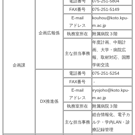
電話番号
075-251-5804
FAX番号
075-251-5149
E-mail
kouhou@koto.kpu-
アドレス
m.ac.jp
企画広報係
執務室所在
附属病院３階
年度計画、中期計
画、大学・病院広
主な担当事務
報、取材対応、国際
学術交流
企画課
電話番号
075-251-5254
FAX番号
-
E-mail
iryojoho@koto.kpu-
アドレス
m.ac.jp
DX推進係
執務室所在
附属病院３階
総合情報化、電子カ
主な担当事務
ルテ・学内LAN・診
療記録管理