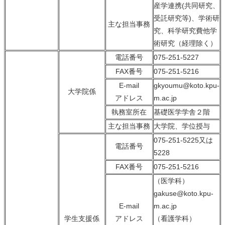
産学連携(共同研究、
受託研究等)、学術研
主な担当事務
究、科学研究費他学
術研究（経理除く）
電話番号
075-251-5227
FAX番号
075-251-5216
E-mail
gkyoumu@koto.kpu-
大学院係
アドレス
m.ac.jp
執務室所在
基礎医学学舎２階
主な担当事務
大学院、学位授与
075-251-5225
又は
電話番号
5228
FAX番号
075-251-5216
（医学科）
gakuse@koto.kpu-
E-mail
m.ac.jp
学生支援係
アドレス
（看護学科）