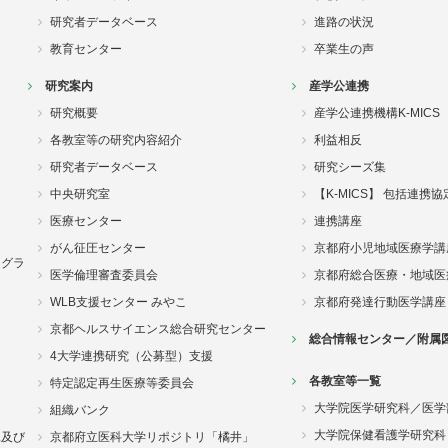
研究者データベース
進路の状況
教育センター
卒業生の声
研究案内
産学公連携
研究概要
産学公連携機構K-MICS
各教室等の研究内容紹介
利益相反
研究者データベース
研究シーズ集
中央研究室
【K-MICS】 包括連携
医療センター
連携講座
がん征圧センター
京都府小児地域医療学講
ログラ
医学倫理審査委員会
京都府総合医療・地域医
WLB支援センター みやこ
京都府発達行動医学講座
京都ヘルスサイエンス総合研究センター
総合情報センター／附属
4大学連携研究（公募型）支援
各教室等一覧
特定認定再生医療等委員会
大学院医学研究科／医学
組織バンク
大学院保健看護学研究科
況及び
京都府立医科大学リポジトリ「橘井」