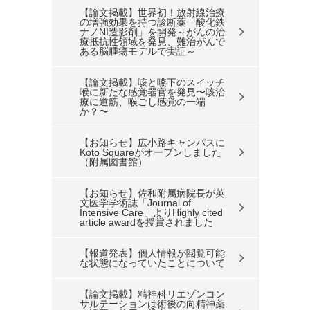
【論文掲載】世界初！放射線治療
の増強効果を持つ診断薬「酸化鉄
ナノNI造影剤」を開発～がんの治
療抵抗性領域を発見、難治がんで
ある脳腫瘍モデルで実証～
【論文掲載】咳と嚥下のスイッチ
喉に新たな感覚器官を発⾒〜咳治
療に道筋、喉ごし感覚の⼀端
か？〜
【お知らせ】広小路キャンパスに
Koto Squareがオープンしました
（附属図書館）
【お知らせ】佐和附属病院長が英
文医学学術誌「Journal of
Intensive Care」よりHighly cited
article awardを授賞されました
【報道発表】個人情報が閲覧可能
な状態になっていたことについて
【論文掲載】精神科リエゾンコン
サルテーションは術後の向精神薬