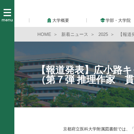
大学概要
学部・大学院
HOME
新着ニュース
2025
【報道
【報道発表】広小路キ
（第７弾 推理作家 
京都府立医科大学附属図書館では、