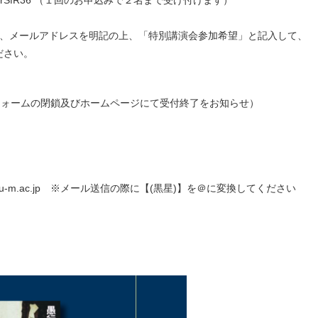
RrSfR36
（１回のお申込みで２名まで受け付けます）
、メールアドレスを明記の上、「特別講演会参加希望」と記入して、
ください。
ォームの閉鎖及び
ホームページ
にて受付終了をお知らせ）
.kpu-m.ac.jp ※メール送信の際に【(黒星)】を＠に変換してください