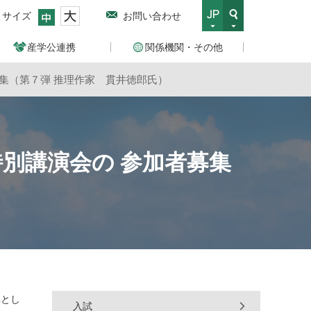
トサイズ
お問い合わせ
産学公連携
関係機関・その他
集（第７弾 推理作家 貫井徳郎氏）
別講演会の 参加者募集
弾とし
入試