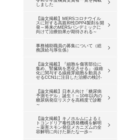
令和６年度橘賞受賞者一覧を掲載
しました
【論文掲載】MERSコロナウイル
スに対する高親和性DPP4製剤を開
発～将来のMERSパンデミックに
向けて治療効果が期待される～
事務補助職員の募集について（総
務課給与厚生係）
【論文掲載】『細胞を傷害部位に
集め、腎臓病を悪化させる』-線維
化に関与する線維芽細胞を動員さ
せるCCN1に注目した治療の検討-
【論文掲載】日本人向け「糖尿病
予測モデル」誕生！～10年以内の
糖尿病発症リスクを高精度で診断
～
【論文掲載】キノホルムによるミ
トコンドリア毒性誘発機構を解明
～薬害スモン発症メカニズムの全
容解明に向けた新たな一歩～