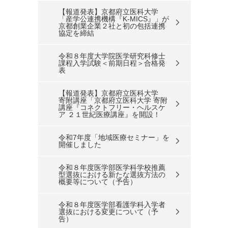
【報道発表】京都府立医科大学
「産学公連携機構『K-MICS』」が
京都創業企業２社と初の包括連携
協定を締結
令和８年度大学院医学研究科修士
課程入学試験＜前期日程＞合格発
表
【報道発表】京都府立医科大学
寄附講座「京都府立医科大学 寄附
講座『コネクトフリー・ヘルスケ
ア ２１世紀医療講座』を開設！
令和7年度「地域医療セミナー」を
開催しました
令和８年度医学部医学科学校推薦
型選抜における新たな選抜方法の
概要等について（予告）
令和８年度医学部看護学科入学者
選抜における変更について（予
告）