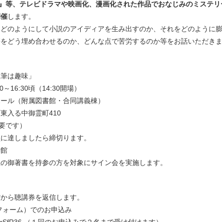
射』等、テレビドラマや映画化、漫画化された作品でおなじみのミステリ
開催
します。
、どのようにして小説のアイディアを生み出すのか、それをどのように
齬をどう埋め合わせるのか、どんな点で苦労するのか等をお話いただき
）
筆は趣味」
16:30頃（14:30開場）
ール（附属図書館・合同講義棟）
る中御霊町410
要です）
しましたら締切ります。
館
御著書を持参の方を対象にサイン会を実施します。
から聴講券を返信します。
込フォーム）でのお申込み