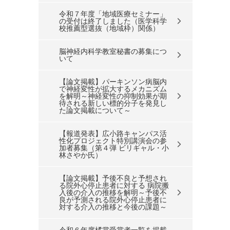
令和７年度「地域医療セミナー」
の受付は終了しました（医学科学
校推薦型選抜（地域枠）関係）
脳神経内科学教室秘書の募集につ
いて
【論文掲載】パーキンソン病脳内
で神経変性が拡大するメカニズム
を解明～神経変性の抑制効果が期
待される新しい標的分子を発見し
た論文掲載について～
【報道発表】広小路キャンパス活
性化プロジェクト特別講演会の参
加者募集（第４弾 ビリギャル・小
林さやか氏）
【論文掲載】予後不良と予想され
る院外心停止患者に対する 病院搬
入後の介入の推移を解明～予後不
良が予測される院外心停止患者に
対する介入の推移と今後の課題～