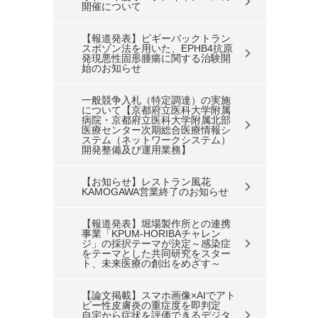
開催について
【報道発表】ピギーバックトラン
スポゾン法を用いた、EPHB4抗原
発現悪性固形腫瘍に関する治験開
始のお知らせ
一般競争入札（特定調達）の実施
について【京都府立医科大学附属
病院・京都府立医科大学附属北部
医療センター次期総合医療情報シ
ステム（ネットワークシステム）
開発整備及び運用業務】
【お知らせ】レストラン風花
KAMOGAWA営業終了のお知らせ
【報道発表】堀場製作所との連携
事業「KPUM-HORIBAチャレン
ジ」の採択テーマが決定～感染症
をテーマとした共同研究をスター
ト、未来医療の創出をめざす～
【論文掲載】スマホ画像×AIでアト
ピー性皮膚炎の重症度を即判定
自宅から症状を評価できるデジタ