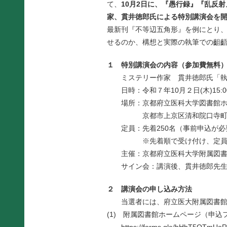
て、
1
0
月2日に、『愚行録』『乱反
家、貫井徳郎氏による特別講演会を
最新刊『不等辺五角形』を例にとり
せるのか、構想と実際の執筆での齟
１ 特別講演会の内容（参加費無料
ミステリー作家 貫井徳郎氏「執
日時：令和７年10月２日(木)15:00～
場所：京都府立医科大学図書館ホ
京都市上京区清和院口寺町東入
定員：先着250名（事前申込が必
※先着順で受け付け、定員に達
主催：京都府立医科大学附属図書
サイン会：講演後、貫井徳郎先生の
２ 講演会の申し込み方法
当選者には、府立医大附属図書館
(1) 附属図書館ホームページ（申