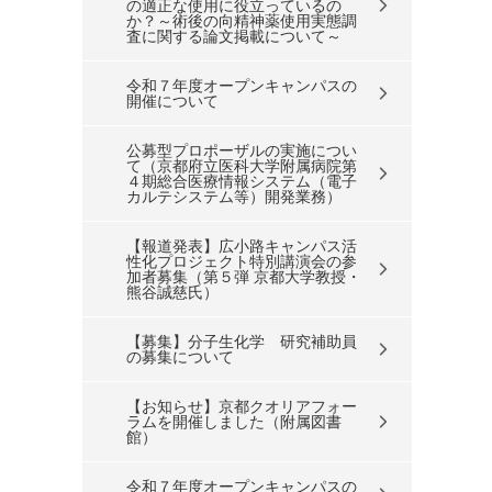
の適正な使用に役立っているの
か？～術後の向精神薬使用実態調
査に関する論文掲載について～
令和７年度オープンキャンパスの
開催について
公募型プロポーザルの実施につい
て（京都府立医科大学附属病院第
４期総合医療情報システム（電子
カルテシステム等）開発業務）
【報道発表】広小路キャンパス活
性化プロジェクト特別講演会の参
加者募集（第５弾 京都大学教授・
熊谷誠慈氏）
【募集】分子生化学 研究補助員
の募集について
【お知らせ】京都クオリアフォー
ラムを開催しました（附属図書
館）
令和７年度オープンキャンパスの