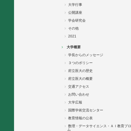
大学行事
公開講座
学会研究会
その他
2021
大学概要
学長からのメッセージ
３つのポリシー
府立医大の歴史
府立医大の概要
交通アクセス
お問い合わせ
大学広報
国際学術交流センター
教育情報の公表
数理・データサイエンス・ＡＩ教育プ
ム