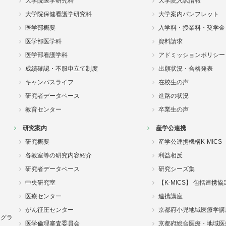
大学院医学研究科
大学院入試情報
大学院保健看護学研究科
大学案内パンフレット
医学部概要
入学料・授業料・奨学金
医学部医学科
資料請求
医学部看護学科
アドミッションポリシー
成績確認・不服申立て制度
出願状況・合格発表
キャンパスライフ
在校生の声
研究者データベース
進路の状況
教育センター
卒業生の声
研究案内
産学公連携
研究概要
産学公連携機構K-MICS
各教室等の研究内容紹介
利益相反
研究者データベース
研究シーズ集
中央研究室
【K-MICS】 包括連携
医療センター
連携講座
がん征圧センター
京都府小児地域医療学講
ログラ
医学倫理審査委員会
京都府総合医療・地域医