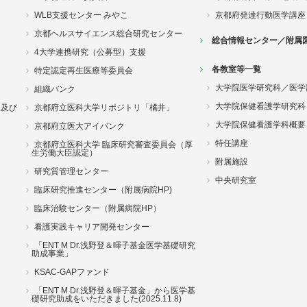
WLB支援センター みやこ
京都府発達行動医学講座
京都ヘルスサイエンス総合研究センター
総合情報センター／附属
4大学連携研究（公募型）支援
各教室等一覧
特定認定再生医療等委員会
大学院医学研究科／医学
組織バンク
大学院保健看護学研究科
況及び
京都府立医科大学リポジトリ「橘井」
大学院保健看護学科概要
京都府立医大アイバンク
特任講座
京都府立医科大学 臨床研究審査委員会（厚
生労働大臣認定）
附属施設
研究質管理センター
中央研究室
臨床研究推進センター（附属病院HP)
臨床治験センター（附属病院HP）
看護実践キャリア開発センター
「ENT M Dr.浅野登＆暉子基金医学基礎研究
助成事業」
KSAC-GAPファンド
「ENT M Dr.浅野登＆暉子基金」から医学基
礎研究助成をいただきました(2025.11.8)