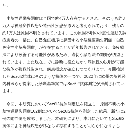
た。
小脳性運動失調症は全国で約4万人存在するとされ、そのうち約3
万人は神経変性疾患や遺伝性疾患が原因と考えられており、残りの
約1万人は原因不明とされています。この原因不明の小脳性運動失調
症患者の一部に、自己免疫機序に起因する小脳性運動失調症（自己
免疫性小脳失調症）が存在することが近年報告されており、免疫療
法により改善する可能性があるため、適切な診断法の開発が切望さ
れています。また現在までに診断に役立ちかつ病原性の説明が可能
な抗体が複数報告され、疾患概念が確立しつつあります。今回検討
したSez6l2抗体はそのような抗体の一つで、2022年に欧州の脳神経
内科医らが提案した診断基準案ではSez6l2抗体測定が推奨されてい
ます。
今回、本研究においてSez6l2抗体測定法を確立し、原因不明の小
脳性運動失調症162例においてSez6l2抗体を測定した結果、新たに2
例の陽性例を確認しました。本研究により、本邦においてもSez6l2
抗体による神経疾患が稀ならず存在することが明らかになりまし