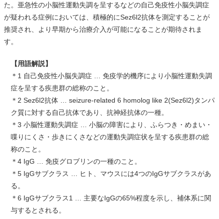
た。亜急性の小脳性運動失調を呈するなどの自己免疫性小脳失調症
が疑われる症例においては、積極的にSez6l2抗体を測定することが
推奨され、より早期から治療介入が可能になることが期待されま
す。
【用語解説】
＊1 自己免疫性小脳失調症 … 免疫学的機序により小脳性運動失調
症を呈する疾患群の総称のこと。
＊2 Sez6l2抗体 … seizure-related 6 homolog like 2(Sez6l2)タンパ
ク質に対する自己抗体であり、抗神経抗体の一種。
＊3 小脳性運動失調症 … 小脳の障害により、ふらつき・めまい・
喋りにくさ・歩きにくさなどの運動失調症状を呈する疾患群の総
称のこと。
＊4 IgG … 免疫グロブリンの一種のこと。
＊5 IgGサブクラス … ヒト、マウスには4つのIgGサブクラスがあ
る。
＊6 IgGサブクラス1 … 主要なIgGの65%程度を示し、補体系に関
与するとされる。