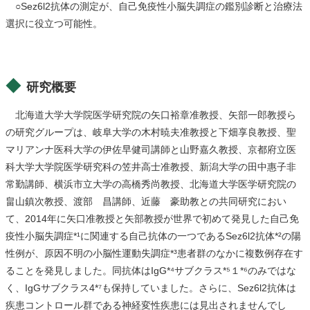
○Sez6l2抗体の測定が、自己免疫性小脳失調症の鑑別診断と治療法
選択に役立つ可能性。
研究概要
北海道大学大学院医学研究院の矢口裕章准教授、矢部一郎教授ら
の研究グループは、岐阜大学の木村暁夫准教授と下畑享良教授、聖
マリアンナ医科大学の伊佐早健司講師と山野嘉久教授、京都府立医
科大学大学院医学研究科の笠井高士准教授、新潟大学の田中惠子非
常勤講師、横浜市立大学の高橋秀尚教授、北海道大学医学研究院の
畠山鎮次教授、渡部 昌講師、近藤 豪助教との共同研究におい
て、2014年に矢口准教授と矢部教授が世界で初めて発見した自己免
疫性小脳失調症*¹に関連する自己抗体の一つであるSez6l2抗体*²の陽
性例が、原因不明の小脳性運動失調症*³患者群のなかに複数例存在す
ることを発見しました。同抗体はIgG*⁴サブクラス*⁵１*⁶のみではな
く、IgGサブクラス4*⁷も保持していました。さらに、Sez6l2抗体は
疾患コントロール群である神経変性疾患には見出されませんでし