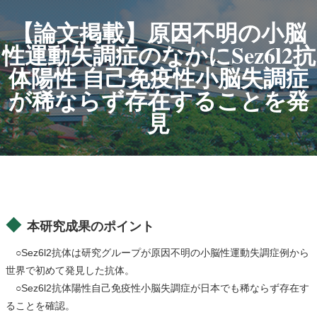
【論文掲載】原因不明の小脳
性運動失調症のなかにSez6l2抗
体陽性 自己免疫性小脳失調症
が稀ならず存在することを発
見
本研究成果のポイント
○Sez6l2抗体は研究グループが原因不明の小脳性運動失調症例から
世界で初めて発見した抗体。
○Sez6l2抗体陽性自己免疫性小脳失調症が日本でも稀ならず存在す
ることを確認。