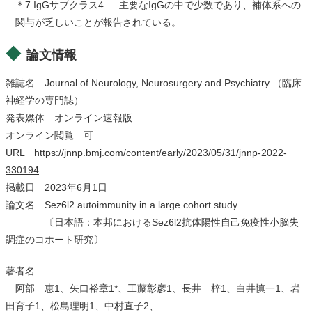
＊7 IgGサブクラス4 … 主要なIgGの中で少数であり、補体系への
関与が乏しいことが報告されている。
論文情報
雑誌名 Journal of Neurology, Neurosurgery and Psychiatry （臨床
神経学の専門誌）
発表媒体 オンライン速報版
オンライン閲覧 可
URL
https://jnnp.bmj.com/content/early/2023/05/31/jnnp-2022-
330194
掲載日 2023年6月1日
論文名 Sez6l2 autoimmunity in a large cohort study
〔日本語：本邦におけるSez6l2抗体陽性自己免疫性小脳失
調症のコホート研究〕
著者名
阿部 恵
1
、矢口裕章
1*
、工藤彰彦
1
、長井 梓
1
、白井慎一
1
、岩
田育子
1
、松島理明
1
、中村直子
2
、