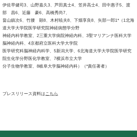
伊佐早健司
3
、山野嘉久
3
、芦田真士
4
、笠井高士
4
、田中惠子
5
、渡
部 昌
6
、近藤 豪
6
、高橋秀尚
7
、
畠山鎮次
6
、竹腰 顕
8
、木村暁夫
8
、下畑享良
8
、矢部一郎
1
*
（
1
北海
道大学大学院医学研究院神経病態学分野
神経内科学教室、
2
三重大学病院神経内科、
3
聖マリアンナ医科大学
脳神経内科、
4
京都府立医科大学大学院
医学研究科脳神経内科学、
5
新潟大学、
6
北海道大学大学院医学研究
院生化学分野医化学教室、
7
横浜市立大学
分子生物学教室、
8
岐阜大学脳神経内科）（
*
責任著者）
プレスリリース資料は
こちら