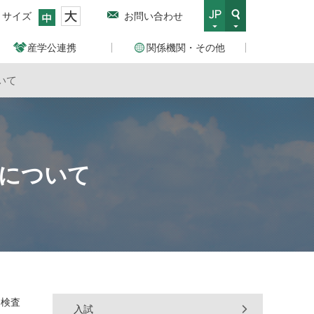
トサイズ
お問い合わせ
産学公連携
関係機関・その他
いて
について
力検査
入試