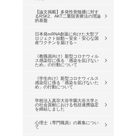
【論文掲載】多発性骨髄腫に対す
るRSK2、AKT二重阻害療法の理論
的基盤
日本発mRNA創薬に向けた大型プ
ロジェクト始動～安全・安心な国
産ワクチンを届ける～
《教職員向け》新型コロナウィル
ス感染症に係る「感染を拡げない
ため」の行動について
《学生向け》新型コロナウィルス
感染症に係る「感染を拡げないた
め」の行動について
学校法人真宗大谷学園大谷大学と
の社会貢献における包括連携協定
を締結しました
心理士（専門職員）の募集につい
て