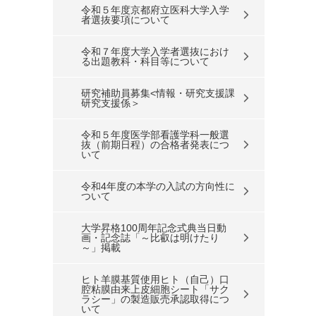
令和５年度京都府立医科大学入学
者選抜要項について
令和７年度大学入学者選抜におけ
る出題教科・科目等について
研究補助員募集<情報・研究支援課
研究支援係＞
令和５年度医学部看護学科一般選
抜（前期日程）の合格者発表につ
いて
令和4年度の本学の入試の方向性に
ついて
大学昇格100周年記念式典当日動
画・記念誌「～比叡は明けたり
～」掲載
ヒト羊膜基質使用ヒト（自己）口
腔粘膜由来上皮細胞シート「サク
ラシー」の製造販売承認取得につ
いて