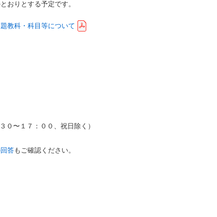
のとおりとする予定です。
出題教科・科目等について
 ８：３０〜１７：００、祝日除く）
の回答
もご確認ください。