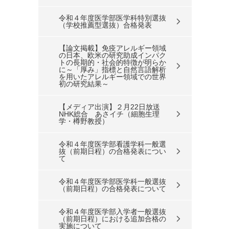
令和４年度医学部医学科特別選抜
（学校推薦型選抜）合格発表
【論文掲載】免疫アレルギー領域
の日本、欧米の研究助成インパク
トの長期的・社会的特徴が明らか
に～「厚み」指標と自然言語解析
を用いたアレルギー領域での世界
初の研究結果～
【メディア出演】２月22日放送
NHK総合 あさイチ（細胞生理
学・樽野教授）
令和４年度医学部看護学科一般選
抜（前期日程）の合格発表につい
て
令和４年度医学部医学科一般選抜
（前期日程）の合格発表について
令和４年度医学部入学者一般選抜
（前期日程）における追加合格の
実施について