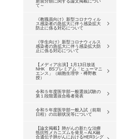
新規分類に関する論文掲載につい
て～
《教職員向け》新型コロナウィル
ス感染者の急拡大に伴う感染拡大
防止に係る対応について
《学生向け》新型コロナウィルス
感染者の急拡大に伴う感染拡大防
止に係る対応について
【メディア出演】1月13日放送
NHK BSプレミアム「ヒューマニ
エンス」（細胞生理学・樽野教
授）
令和５年度医学部一般選抜試験の
第１段階選抜合格者発表
令和５年度医学部一般入試（前期
日程）の出願状況等について
【論文掲載】肺がんの新たな治療
抵抗性メカニズムを発見～ALK融
合遺伝子肺がんにおけるHER3シグ