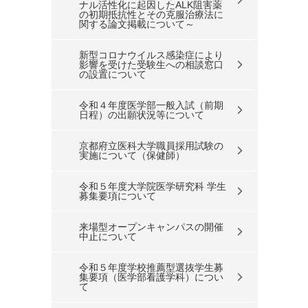
ナル活性化に起因したALK阻害薬
の初期抵抗性とその克服治療法に
関する論文掲載について～
新型コロナウイルス感染症により
影響を受けた受験生への相談窓口
の設置について
令和４年度医学部一般入試（前期
日程）の出願状況等について
京都府立医科大学職員採用試験の
実施について（保健師）
令和５年度大学院医学研究科 学生
募集要項について
来場型オープンキャンパスの開催
中止について
令和５年度学校推薦型選抜学生募
集要項（医学部看護学科）につい
て