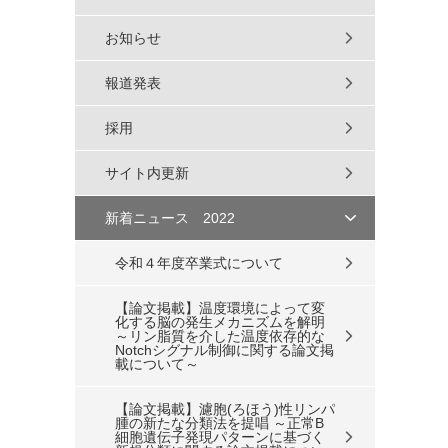
お知らせ
報道発表
採用
サイト内更新
新着ニュース 2022
令和４年度卒業式について
【論文掲載】温度環境によって変
化する脳の発生メカニズムを解明
～リン脂質を介した温度依存的な
Notchシグナル制御に関する論文掲
載について～
【論文掲載】濾胞(ろほう)性リンパ
腫の新たな分類法を提唱 ～正常B
細胞遺伝子発現パターンに基づく