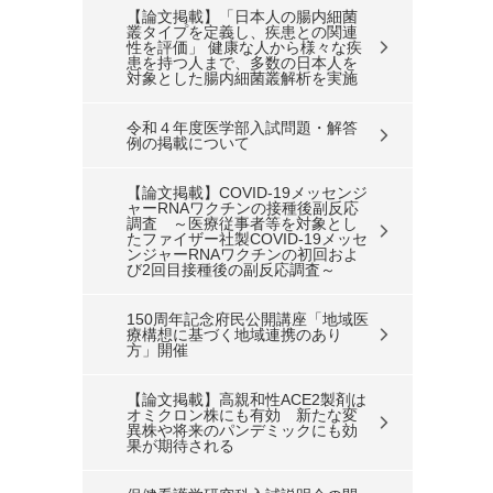
【論文掲載】「日本人の腸内細菌
叢タイプを定義し、疾患との関連
性を評価」 健康な人から様々な疾
患を持つ人まで、多数の日本人を
対象とした腸内細菌叢解析を実施
令和４年度医学部入試問題・解答
例の掲載について
【論文掲載】COVID-19メッセンジ
ャーRNAワクチンの接種後副反応
調査 ～医療従事者等を対象とし
たファイザー社製COVID-19メッセ
ンジャーRNAワクチンの初回およ
び2回目接種後の副反応調査～
150周年記念府民公開講座「地域医
療構想に基づく地域連携のあり
方」開催
【論文掲載】高親和性ACE2製剤は
オミクロン株にも有効 新たな変
異株や将来のパンデミックにも効
果が期待される