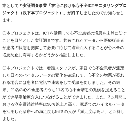
業としての
実証調査事業「在宅における心不全ICTモニタリングプロ
ジェクト（以下本プロジェクト）」が終了しました
のでお知らせし
ます。
〇本プロジェクトは、ICTを活用して心不全患者の増悪を未然に防ぐ
ことを目的とした実証調査です。共有されたデータから医療従事者
が患者の状態を把握して必要に応じて適宜介入することが心不全の
増悪防止に寄与するかどうかを検証しました。
〇本プロジェクトでは、看護スタッフが、家庭で心不全患者が測定
した日々のバイタルデータの変化を確認して、心不全の増悪が疑わ
れる場合には患者に電話で連絡をして受診を促しました。その結
果、21名の心不全患者のうち11名で心不全増悪の兆候を捉えること
ができ早期治療介入につなげることができました。また、3ヵ月間に
おける測定継続維持率は90％以上と高く、家庭でのバイタルデータ
を活用した診療への満足度も86％の人が「満足度は高い」と回答し
ました。