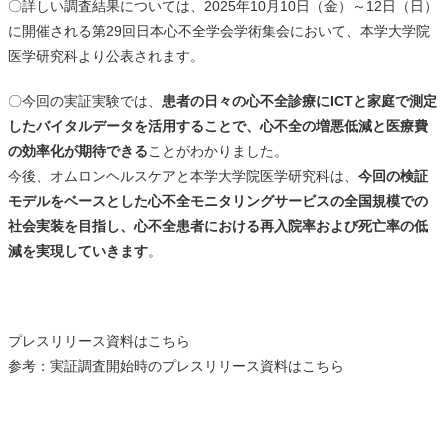
〇詳しい調査結果については、2025年10月10日（金）～12日（日）
に開催される
第29回日本心不全学会学術集会
において、本学大学院
医学研究科より公表されます。
〇今回の実証実験では、
患者の日々の心不全診療にICTと家庭で測定
したバイタルデータを活用することで、心不全の増悪低減と医療費
の効率化が期待できる
ことがわかりました。
今後、オムロンヘルスケアと本学大学院医学研究科は、
今回の検証
モデルをベースとした心不全モニタリングサービスの全国規模での
社会実装を目指し、心不全患者における再入院率および死亡率の低
減を実現していきます
。
プレスリリース資料は
こちら
参考：実証調査開始時のプレスリリース資料は
こちら