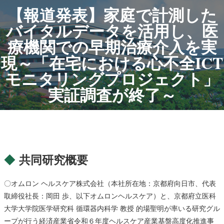
【報道発表】家庭で計測した
バイタルデータを活用し、医
療機関での早期治療介入を実
現～「在宅における心不全ICT
モニタリングプロジェクト」
実証調査が終了～
共同研究概要
〇オムロン ヘルスケア株式会社（本社所在地：京都府向日市、代表
取締役社長：岡田 歩、以下オムロンヘルスケア）と、京都府立医科
大学大学院医学研究科 循環器内科学 教授 的場聖明が率いる研究グル
ープが行う経済産業省令和６年度ヘルスケア産業基盤高度化推進事