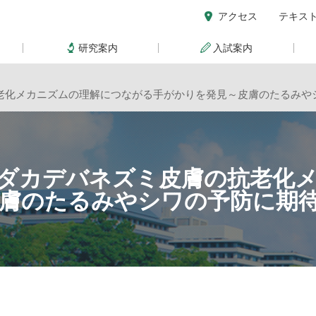
アクセス
テキス
研究案内
入試案内
老化メカニズムの理解につながる手がかりを発見～皮膚のたるみや
ダカデバネズミ皮膚の抗老化
膚のたるみやシワの予防に期