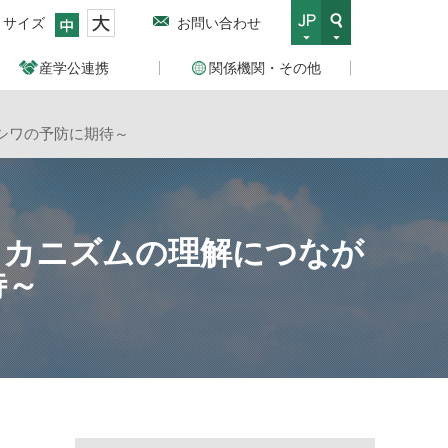
トサイズ
お問い合わせ
産学公連携
関係機関・その他
シワの予防に期待～
メカニズムの理解につなが
待～