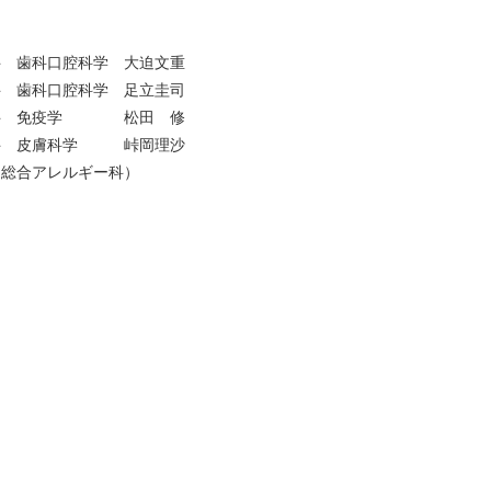
 歯科口腔科学 大迫文重
 歯科口腔科学 足立圭司
究科 免疫学 松田 修
科 皮膚科学 峠岡理沙
総合アレルギー科）