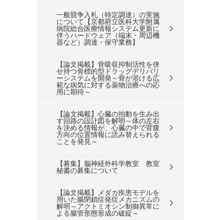
一般競争入札（特定調達）の実施
について【京都府立医科大学附属
病院総合医療情報システム更新に
伴うハードウェア（端末・周辺機
器など）調達・保守業務】
【論文掲載】骨吸収抑制活性を併
せ持つ骨標的型ドラッグデリバリ
ーシステムを開発～骨が溶ける広
範な病気に対する薬物治療への応
用に期待～
【論文掲載】心臓の拍動を生み出
す回路の設計図を解明～体の左右
を決める情報が、心臓の中で背腹
方向の位置情報に読み替えられる
ことを発見～
【募集】脳神経外科学教室 教室
秘書の募集について
【論文掲載】メダカ疾患モデルを
用いた腸閉鎖症発症メカニズムの
解明～アクトミオシン制御異常に
よる腸管形態形成の破綻～