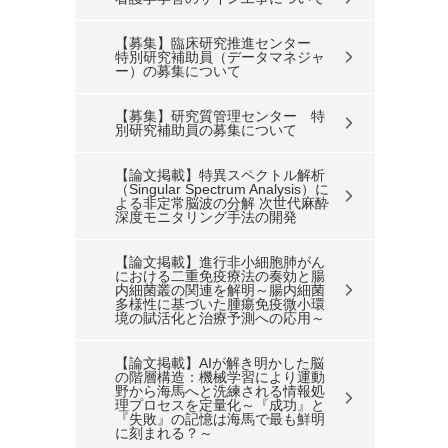
【募集】臨床研究推進センター
特別研究補助員（データマネジャ
ー）の募集について
【募集】研究質管理センター 特
別研究補助員の募集について
【論文掲載】特異スペクトル解析
（Singular Spectrum Analysis）に
よる非定常脳波の分解 次世代麻酔
深度モニタリング手法の開発
【論文掲載】進行非小細胞肺がん
における二重免疫療法の奏効と腸
内細菌叢の関連を解明～腸内細菌
多様性に基づいた腫瘍免疫微小環
境の賦活化と治療予測への応用～
【論文掲載】AIが解き明かした脳
の階層構造：機械学習により運動
野から海馬へと洗練される情報処
理プロセスを定量化～『成功』と
『失敗』の記憶は海馬で最も鮮明
に刻まれる？～