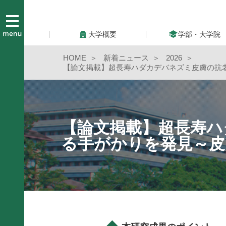
大学概要
学部・大学院
HOME
新着ニュース
2026
【論文掲載】超長寿ハダカデバネズミ皮膚の抗
【論文掲載】超長寿ハ
る手がかりを発見～皮