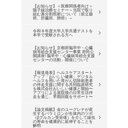
【お知らせ】＜医療関係者向け＞
陽子線治療セミナー～当院で取り
組む寡分割照射について（前立腺
癌、肝臓癌、肺癌）～
令和８年度大学入学共通テストを
本学で受験される方へ
【お知らせ】京都府脳卒中・心臓
病等総合支援センター事業 府民公
開講座｢脳卒中・心臓病等総合支援
センターの活動」開催について
【報道発表】ヘルスケアスタート
アップ「おいしい健康」デジタル
ヘルスを用いた胃がん切除術患者
の伴走支援に関する共同臨床研究
を株式会社おいしい健康と開始〜
アプリによる退院後の日常生活伴
走を通じ、早期回復をサポート〜
【論文掲載】金のユーグレナが産
生するパラミロンが生体内のツボ
（βグルカン受容体）を介して線虫
の寿命を健康的に延伸することを
解明