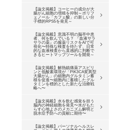
【論文掲載】コーヒーの成分が大
腸がん細胞の増殖を抑制～ポリフ
ェノール「カフェ酸」の新しい分
子標的RPS5を発見～
【論文掲載】意識不明の脳卒中患
者、何を飲んでいる？ 『血液サラ
サラの薬』の服薬リスクをAIで可
視化〜特殊な検査を待たず、日常
的な血液検査から直感的に判断で
きるヒートマップツールを開発～
【論文掲載】解熱鎮痛薬アスピリ
ンと低酸素環境が「PIK3CA変異型
大腸がん」の細胞内グルタミン蓄
積を促進〜細胞内に蓄積したグル
タミンを標的とした新たな治療戦
略へ〜
【論文掲載】水を飲む感覚を担う
脳内の神経細胞を発見〜水がもた
らす心地よさのメカニズム解明と
脱水症予防への貢献に期待〜
【論文掲載】パーソナルヘルスレ