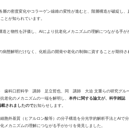
各層の密度変化やコラーゲン線維の変性が進むと、階層構造が破綻し、
ることが知られています。
構造と物性を評価し、AIにより抗老化メカニズムの理解につながる手が
の病態解明だけなく、化粧品の開発や老化の制御に資することが期待さ
 歯科口腔科学 講師 足立哲也、同 講師 大迫 文重らの研究グル
の抗老化のメカニズムの一端を解明し、
本件に関する論文が、科学雑誌
掲載されましたので
お知らせします。
細胞外基質（ヒアルロン酸等）の分子構造を分光学的解析手法とAIで
老化メカニズムの理解につながる手がかりを発見しました。