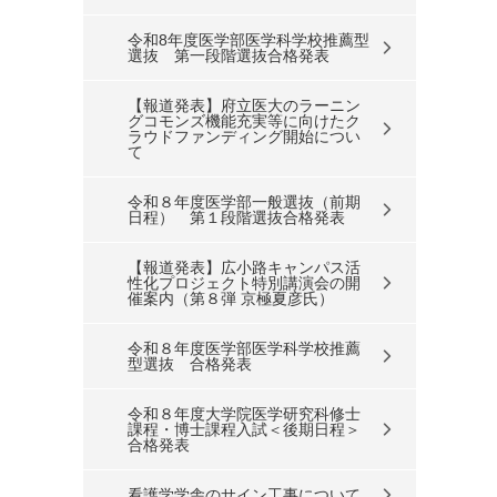
令和8年度医学部医学科学校推薦型
選抜 第一段階選抜合格発表
【報道発表】府立医大のラーニン
グコモンズ機能充実等に向けたク
ラウドファンディング開始につい
て
令和８年度医学部一般選抜（前期
日程） 第１段階選抜合格発表
【報道発表】広小路キャンパス活
性化プロジェクト特別講演会の開
催案内（第８弾 京極夏彦氏）
令和８年度医学部医学科学校推薦
型選抜 合格発表
令和８年度大学院医学研究科修士
課程・博士課程入試＜後期日程＞
合格発表
看護学学舎のサイン工事について