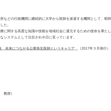
健所などの行政機関に継続的に大学から医師を派遣する機関として、昭
ました。
医療に関する高度な知識や技能を地域社会に還元するための使命を果た
クなシステムとして注目され今日に至っています。
odel集 未来につながる公衆衛生医師というキャリア
（2017年３月発行）
学 教授）