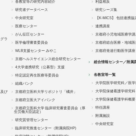
各教室等の研究内容紹介
利益相反
研究者データベース
研究シーズ集
中央研究室
【K-MICS】 包括連携
医療センター
連携講座
がん征圧センター
京都府小児地域医療学講
ログラ
医学倫理審査委員会
京都府総合医療・地域医
WLB支援センター みやこ
京都府発達行動医学講座
京都ヘルスサイエンス総合研究センター
総合情報センター／附属
4大学連携研究（公募型）支援
各教室等一覧
特定認定再生医療等委員会
大学院医学研究科／医学
組織バンク
大学院保健看護学研究科
況及び
京都府立医科大学リポジトリ「橘井」
大学院保健看護学科概要
京都府立医大アイバンク
特任講座
京都府立医科大学 臨床研究審査委員会（厚
生労働大臣認定）
附属施設
研究質管理センター
中央研究室
臨床研究推進センター（附属病院HP)