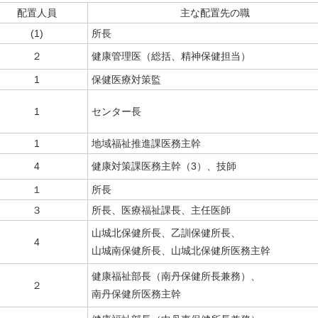
配置人員
主な配置先の職
(1)
所長
２
健康管理医（総括、精神保健担当）
1
保健医療対策監
1
センター長
1
地域福祉推進課医務主幹
4
健康対策課医務主幹（3）、技師
１
所長
３
所長、医療福祉課長、主任医師
山城北保健所長、乙訓保健所長、
4
山城南保健所長、山城北保健所医務主幹
健康福祉部長（南丹保健所長兼務）、
２
南丹保健所医務主幹