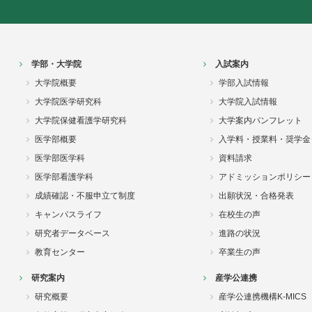
学部・大学院
入試案内
大学院概要
学部入試情報
大学院医学研究科
大学院入試情報
大学院保健看護学研究科
大学案内パンフレット
医学部概要
入学料・授業料・奨学金
医学部医学科
資料請求
医学部看護学科
アドミッションポリシー
成績確認・不服申立て制度
出願状況・合格発表
キャンパスライフ
在校生の声
研究者データベース
進路の状況
教育センター
卒業生の声
研究案内
産学公連携
研究概要
産学公連携機構K-MICS