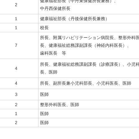
健康福祉部長（中丹東保健所長兼務）、
2
中丹西保健所長
１
健康福祉部長（丹後保健所長兼務）
１
校長
所長、附属リハビリテーション病院長、整形外科
7
長、健康福祉総務課副課長（神経内科医長）、
歯科医長 等
所長、健康福祉総務課副課長（診療課長）、小児
４
長、医師
4
所長、副所長兼小児科部長、小児科医長、医師
３
医師
２
整形外科医長、医師
1
医師
2
医師