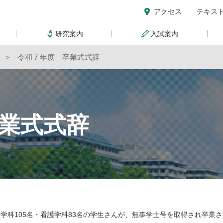
アクセス
テキス
研究案内
入試案内
ジ
令和７年度 卒業式式辞
業式式辞
科105名・看護学科83名の学生さんが、無事学士号を取得され卒業さ