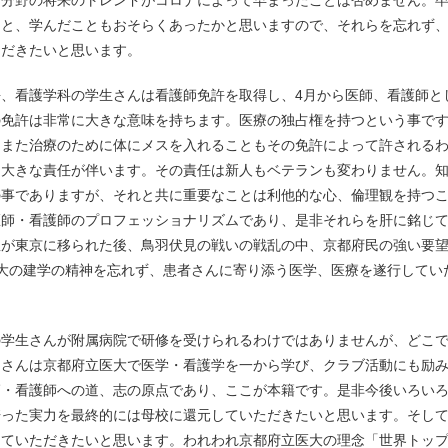
な分野の将来のトレンドがコロナによって早まったことは否めません。
こと、学んだこともおそらくあったかと思いますので、それらを忘れず
ただきたいと思います。
、看護学科の学生さんは看護師免許を取得し、4月から医師、看護師と
の免許は非常に大きな意味を持ちます。医療の独占権を持つという事で
、また治療のために体にメスを入れることもその免許によって許される
は大きな責任が伴います。その責任は新人もベテランも変わりません。
の事でありますが、それと共に重要なことは利他的な心、倫理観を持つ
医師・看護師のプロフェッショナリズムであり、是非それらを肝に銘じ
皇が東京に移られた後、鳥羽伏見の戦いの戦乱の中、京都府民の強い要
大の建学の精神を忘れず、患者さんに寄り添う医学、医療を遂行してい
学生さんが附属病院で研修を受けられるわけではありませんが、どこ
皆さんは京都府立医大で医学・看護学を一から学び、クラブ活動にも励
師・看護師への道、志の原点であり、ここが本籍です。是非今後いろい
培った実力を最終的には母校に還元していただきたいと思います。そし
していただきたいと思います。われわれ京都府立医大の理念「世界トッ