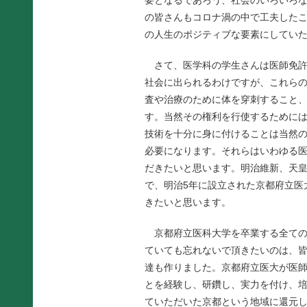
要となるであろう、社会のいろいろ
の皆さんもコロナ渦の中で工夫した
の人生のポジティブな要素にしてい
さて、医学科の学生さんは医師免許
社会に出られるわけですが、これら
査や治療のために体を穿刺すること
す。当然その権利を行使するために
技術を十分に身に付けることは当然
必要になります。それらはいわゆる
だきたいと思います。明治維新、天
で、明治5年に設立された京都府立医
きたいと思います。
京都府立医科大学を卒業する全ての
ていても忘れないで頂きたいのは、
達も作りました。京都府立医大が医
とを経験し、研鑽し、実力を付け、
ていただいた京都という地域に還元