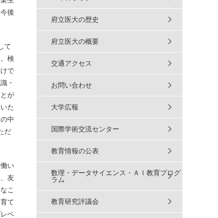
卒業生
、今後
府立医大の歴史
府立医大の概要
して
す。検
交通アクセス
わけで
知識・
お問い合わせ
ことが
ていた
大学広報
望の中
国際学術交流センター
ただ
教育情報の公表
で働い
数理・データサイエンス・ＡＩ教育プログ
み、友
ラム
ろなこ
教育研究評議会
て育て
プレベ