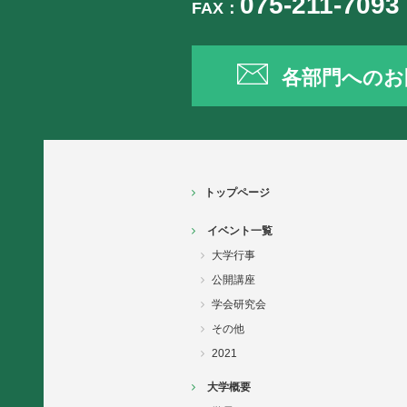
075-211-7093
FAX：
各部門へのお
トップページ
イベント一覧
大学行事
公開講座
学会研究会
その他
2021
大学概要