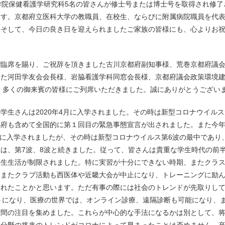
学院保健看護学研究科5名の皆さんが修士号または博士号を取得され修了
ます。京都府立医科大学の教職員、在校生、ならびに附属病院職員を代
。そして、今日の良き日を迎えられましたご家族の皆様にも、心よりお
臨席を賜り、ご祝辞を頂きました古川京都府副知事様、荒巻京都府議会
また河田学友会会長様、岩脇看護学科同窓会長様、京都府議会政策環境
、多くの御来賓の皆様にご列席いただきました。誠にありがとうござい
生さんは2020年4月に入学されました。その時は新型コロナウイルス
都府も含めて全国的に第１回目の緊急事態宣言が出されました。また今
4月に入学されましたが、その時は新型コロナウイルス第6波の最中であり
は、第7波、8波と続きました。従って、皆さんは貴重な学生時代の前
学生生活が制限されました。特に実習が十分にできない時期、またクラ
。またクラブ活動も西医体や近畿大会が中止になり、トレーニングに励
されたことかと思います。ただ有事の際には社会のトレンドが先取りし
うになり、医療の世界では、オンライン診療、遠隔診断も可能になり、
世間の注目を集めました。これらが中心的な手法になるかは別として、