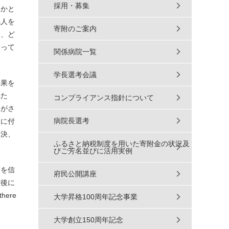
採用・募集
るかと
先人を
寄附のご案内
し、ど
もって
関係病院一覧
学長選考会議
結果を
れた
コンプライアンス指針について
んがさ
病院長選考
身に付
解決、
ふるさと納税制度を用いた寄附金の状況及
びご芳名並びに活用実例
力を信
府民公開講座
最後に
here
大学昇格100周年記念事業
大学創立150周年記念