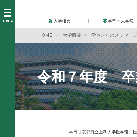
大学概要
学部・大学院
HOME
大学概要
学長からのメッセー
令和７年度 卒
本日は京都府立医科大学医学部、医学