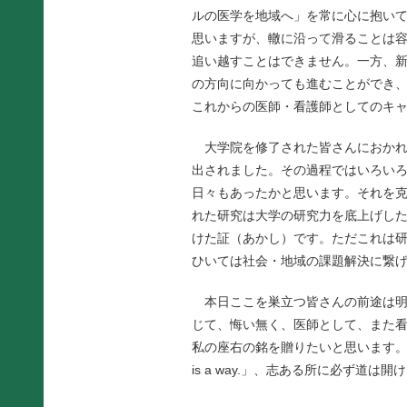
ルの医学を地域へ」を常に心に抱い
思いますが、轍に沿って滑ることは
追い越すことはできません。一方、
の方向に向かっても進むことができ
これからの医師・看護師としてのキ
大学院を修了された皆さんにおかれ
出されました。その過程ではいろい
日々もあったかと思います。それを
れた研究は大学の研究力を底上げし
けた証（あかし）です。ただこれは
ひいては社会・地域の課題解決に繋
本日ここを巣立つ皆さんの前途は明
じて、悔い無く、医師として、また
私の座右の銘を贈りたいと思います。第16代ア
is a way.」、志ある所に必ず道