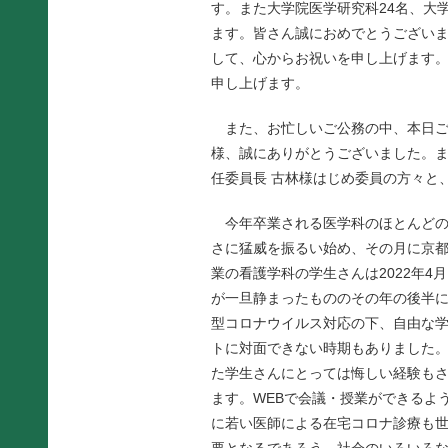
す。また大学院医学研究科24名、大
ます。皆さん誠におめでとうござい
して、心からお祝いを申し上げます
申し上げます。
また、お忙しいご公務の中、本日ご
様、誠にありがとうございました。
任委員長 古林様はじめ委員の方々と
今年卒業される医学科のほとんどの学
さに猛威を振るい始め、その月に京
業の看護学科の学生さんは2022年
が一旦静まったもののその年の後半に
型コロナウイルス対応の下、自由な
トに対面できない時期もありました
た学生さんにとっては悔しい経験も
ます。WEBで会議・授業ができるよ
に若い医師による在宅コロナ診療も