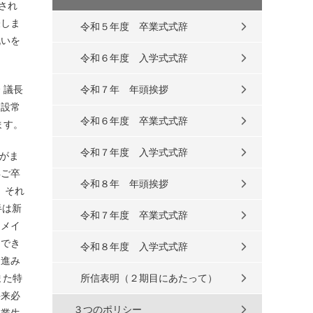
され
表しま
令和５年度 卒業式式辞
祝いを
令和６年度 入学式式辞
 議長
令和７年 年頭挨拶
建設常
令和６年度 卒業式式辞
ます。
令和７年度 入学式式辞
がま
年ご卒
令和８年 年頭挨拶
、それ
半は新
令和７年度 卒業式式辞
スメイ
んでき
令和８年度 入学式式辞
て進み
また特
所信表明（２期目にあたって）
将来必
３つのポリシー