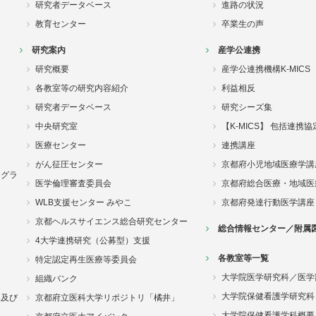
研究者データベース
進路の状況
教育センター
卒業生の声
研究案内
産学公連携
研究概要
産学公連携機構K-MICS
各教室等の研究内容紹介
利益相反
研究者データベース
研究シーズ集
中央研究室
【K-MICS】 包括連携
医療センター
連携講座
がん征圧センター
京都府小児地域医療学講
ログラ
医学倫理審査委員会
京都府総合医療・地域医
WLB支援センター みやこ
京都府発達行動医学講座
京都ヘルスサイエンス総合研究センター
総合情報センター／附属
4大学連携研究（公募型）支援
各教室等一覧
特定認定再生医療等委員会
大学院医学研究科／医学
組織バンク
大学院保健看護学研究科
況及び
京都府立医科大学リポジトリ「橘井」
大学院保健看護学科概要