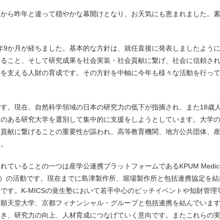
から昨年と違って穏やかな幕開けとなり、お天気にも恵まれました。
1年9か月が経ちました。基本的な方針は、就任直後に発表しましたよう
あること、そして研究成果を社会実装・社会貢献に繋げ、社会に信頼さ
らを支える人財の育成です。その方針を中軸に今年も様々な活動を行っ
す。現在、自然科学領域の日本の研究力の低下が指摘され、また18歳
力のある研究大学を選別して集中的に支援をしようとしています。大学
会貢献に繋げることの重要性が謳われ、高等教育機関、地方公共団体、
す。
いることの一つは産学公連携プラットフォームであるKPUM Medica
ciety（K-MICS）の活動です。現在までに島津製作所、堀場製作所と包括連携協定を
です。K-MICSの覚生塾において若手中心のピッチイベントや知財管理
も順天堂大学、京都フィナンシャル・グループと包括連携を結んでいま
いき、研究力の向上、人材育成につなげていく意向です。またこれらの