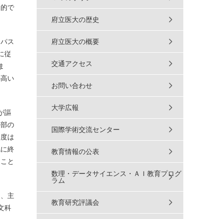
目的で
府立医大の歴史
ンパス
府立医大の概要
に従
交通アクセス
ま
の高い
お問い合わせ
大学広報
が謳
外部の
国際学術交流センター
年度は
既に終
教育情報の公表
ること
数理・データサイエンス・ＡＩ教育プログ
ラム
ら、主
教育研究評議会
文科