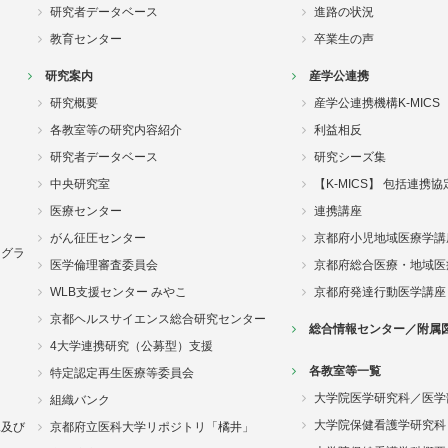
研究者データベース
進路の状況
教育センター
卒業生の声
研究案内
産学公連携
研究概要
産学公連携機構K-MICS
各教室等の研究内容紹介
利益相反
研究者データベース
研究シーズ集
中央研究室
【K-MICS】 包括連携
医療センター
連携講座
がん征圧センター
京都府小児地域医療学講
ログラ
医学倫理審査委員会
京都府総合医療・地域医
WLB支援センター みやこ
京都府発達行動医学講座
京都ヘルスサイエンス総合研究センター
総合情報センター／附属
4大学連携研究（公募型）支援
各教室等一覧
特定認定再生医療等委員会
大学院医学研究科／医学
組織バンク
大学院保健看護学研究科
況及び
京都府立医科大学リポジトリ「橘井」