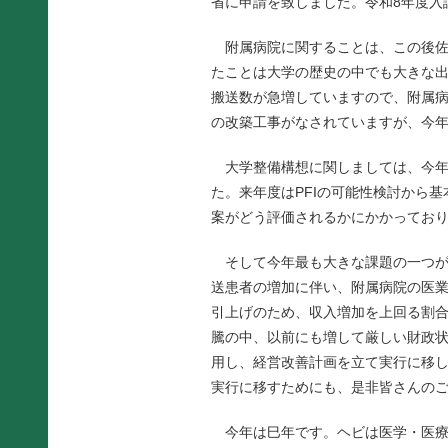
省に申請を致しました。令和8年度入
附属病院に関することは、この後佐
たことは大学の歴史の中でも大きな
搬送数が急増していますので、附属
の改築工事がなされていますが、今
大学整備構想に関しましては、今年
た。来年度はPFIの可能性検討から
案がどう評価されるかにかかってお
そして今年最も大きな課題の一つが
送患者の増加に伴い、附属病院の医
引上げのため、収入増加を上回る割
騰の中、以前にも増して厳しい財政
用し、経営改善計画を立て実行に移
実行に移すためにも、是非皆さんの
今年は巳年です。ヘビは医学・医療