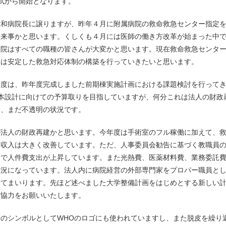
試から開始となります。
和病院長に譲りますが、昨年４月に附属病院の救命救急センター指定
出来事かと思います。くしくも４月には医師の働き方改革が始まった中
病院はすべての職種の皆さんが大変かと思います。現在救命救急センタ
年は安定した救急対応体制の構築を行っていきたいと思います。
度は、昨年度完成しました前期棟実施計画における課題検討を行って
基本設計に向けての予算取りを目指していますが、何分これは法人の財政
り、まだ不透明の状況です。
法人の財政再建かと思います。今年度は手術室のフル稼働に加えて、
業収入は大きく改善しています。ただ、人事委員会勧告に基づく教職員
合で人件費支出が上昇しています。また光熱費、医薬材料費、業務委託
状況になっています。法人内に病院経営の外部専門家をプロパー職員と
してまいります。先ほど述べました大学整備計画をはじめとする新しい
ご協力をお願いいたします。
のシンボルとしてWHOのロゴにも使われていますし、また脱皮を繰り