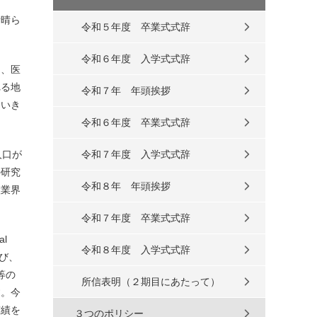
素晴ら
令和５年度 卒業式式辞
令和６年度 入学式式辞
に、医
れる地
令和７年 年頭挨拶
ていき
令和６年度 卒業式式辞
人口が
令和７年度 入学式式辞
の研究
令和８年 年頭挨拶
産業界
令和７年度 卒業式式辞
l
令和８年度 入学式式辞
結び、
等の
所信表明（２期目にあたって）
す。今
実績を
３つのポリシー