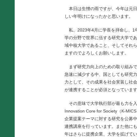
本日は生憎の雨ですが、今年は元日
しい年明けになったかと思います。
私、2023年4月に学長を拝命し、
学の分野で世界に伍する研究大学で
域中核大学であること、そしてそれ
ますのでよろしくお願いします。
まず研究力向上のための取り組みで
急速に減少する中、国としても研究
力として、その成果を社会実装し社
が連携することが必須となっていま
その意味で大学執行部が最も力を入れて
Innovation Core for So
企業提案テーマに対する研究を公募中
連携講座を行っています。また他に
年はさらに提携企業、大学を拡げて