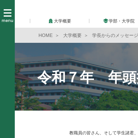
大学概要
学部・大学院
HOME
大学概要
学長からのメッセー
令和７年 年頭
教職員の皆さん、そして学生諸君、2