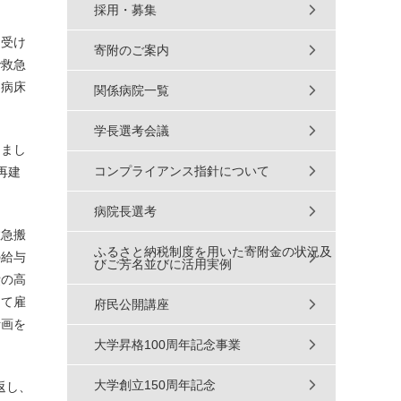
採用・募集
を受け
寄附のご案内
で救急
ー病床
関係病院一覧
学長選考会議
きまし
コンプライアンス指針について
再建
病院長選考
救急搬
ふるさと納税制度を用いた寄附金の状況及
の給与
びご芳名並びに活用実例
費の高
して雇
府民公開講座
計画を
大学昇格100周年記念事業
大学創立150周年記念
返し、