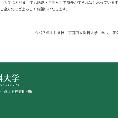
は当大学にとりましても脱皮・再生そして成長ができればと思っていま
にご協力のほどよろしくお願いいたします。
令和７年１月６日 京都府立医科大学 学長 夜
広小路上る梶井町465