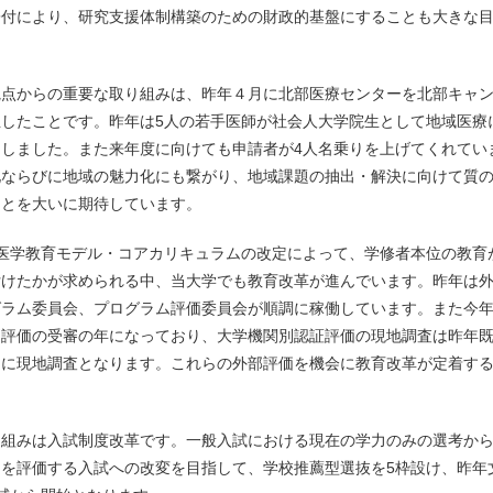
寄付により、研究支援体制構築のための財政的基盤にすることも大きな
点からの重要な取り組みは、昨年４月に北部医療センターを北部キャ
したことです。昨年は5人の若手医師が社会人大学院生として地域医療
しました。また来年度に向けても申請者が4人名乗りを上げてくれてい
化ならびに地域の魅力化にも繋がり、地域課題の抽出・解決に向けて質
ことを大いに期待しています。
医学教育モデル・コアカリキュラムの改定によって、学修者本位の教育
付けたかが求められる中、当大学でも教育改革が進んでいます。昨年は
グラム委員会、プログラム評価委員会が順調に稼働しています。また今
別評価の受審の年になっており、大学機関別認証評価の現地調査は昨年
月に現地調査となります。これらの外部評価を機会に教育改革が定着す
組みは入試制度改革です。一般入試における現在の学力のみの選考か
を評価する入試への改変を目指して、学校推薦型選抜を5枠設け、昨年