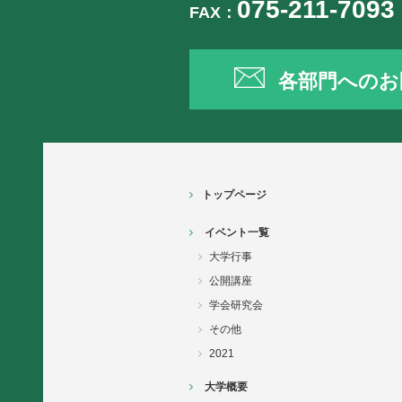
075-211-7093
FAX：
各部門へのお
トップページ
イベント一覧
大学行事
公開講座
学会研究会
その他
2021
大学概要