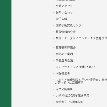
交通アクセス
お問い合わせ
大学広報
国際学術交流センター
教育情報の公表
数理・データサイエンス・ＡＩ教育プ
ム
教育研究評議会
寄附のご案内
学長選考会議
コンプライアンス指針について
病院長選考
ふるさと納税制度を用いた寄附金の状
ご芳名並びに活用実例
府民公開講座
大学昇格100周年記念事業
大学創立150周年記念