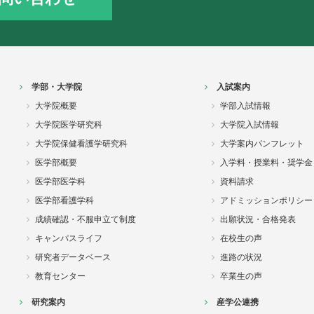
学部・大学院
入試案内
大学院概要
学部入試情報
大学院医学研究科
大学院入試情報
大学院保健看護学研究科
大学案内パンフレット
医学部概要
入学料・授業料・奨学金
医学部医学科
資料請求
医学部看護学科
アドミッションポリシー
成績確認・不服申立て制度
出願状況・合格発表
キャンパスライフ
在校生の声
研究者データベース
進路の状況
教育センター
卒業生の声
研究案内
産学公連携