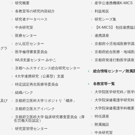
研究概要
産学公連携機構K-MICS
各教室等の研究内容紹介
利益相反
研究者データベース
研究シーズ集
中央研究室
【K-MICS】 包括連携
医療センター
連携講座
がん征圧センター
京都府小児地域医療学講
ログラ
医学倫理審査委員会
京都府総合医療・地域医
WLB支援センター みやこ
京都府発達行動医学講座
京都ヘルスサイエンス総合研究センター
総合情報センター／附属
4大学連携研究（公募型）支援
各教室等一覧
特定認定再生医療等委員会
大学院医学研究科／医学
組織バンク
大学院保健看護学研究科
況及び
京都府立医科大学リポジトリ「橘井」
大学院保健看護学科概要
京都府立医大アイバンク
特任講座
京都府立医科大学 臨床研究審査委員会（厚
生労働大臣認定）
附属施設
研究質管理センター
中央研究室