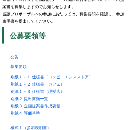
案書を募集しますのでお知らせします。
当該プロポーザルへの参加にあたっては、募集要領を確認し、参加
表明書を提出してください。
公募要領等
公告
募集要
領
別紙１－１ 仕様書（コン
ビニエンスストア）
別紙１－２
仕様書（カフェ）
別紙１－３ 仕様書
（理髪店）
別紙２ 提出書
類一覧
別紙３ 企画提案書作成要
領
別紙４ 評価基準
様式１（参加表
明書）