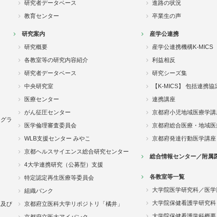
研究者データベース
進路の状況
教育センター
卒業生の声
研究案内
産学公連携
研究概要
産学公連携機構K-MICS
各教室等の研究内容紹介
利益相反
研究者データベース
研究シーズ集
中央研究室
【K-MICS】 包括連携
医療センター
連携講座
がん征圧センター
京都府小児地域医療学講
ログラ
医学倫理審査委員会
京都府総合医療・地域医
WLB支援センター みやこ
京都府発達行動医学講座
京都ヘルスサイエンス総合研究センター
総合情報センター／附属
4大学連携研究（公募型）支援
各教室等一覧
特定認定再生医療等委員会
大学院医学研究科／医学
組織バンク
大学院保健看護学研究科
況及び
京都府立医科大学リポジトリ「橘井」
大学院保健看護学科概要