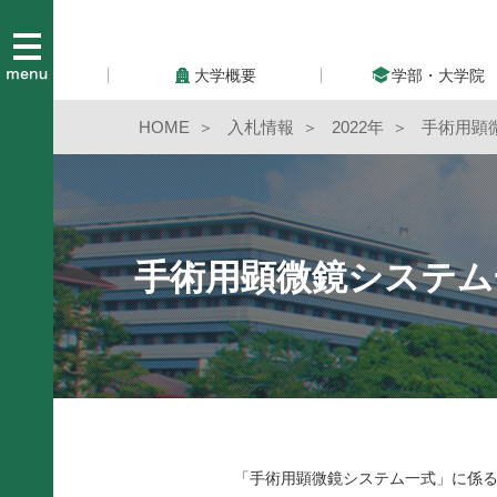
大学概要
学部・大学院
HOME
入札情報
2022年
手術用顕
手術用顕微鏡システム
「手術用顕微鏡システム一式」に係