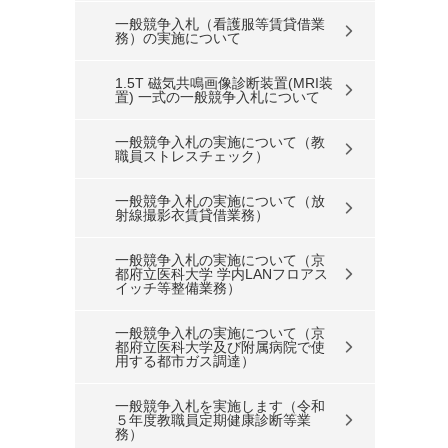
一般競争入札（看護服等賃貸借業
務）の実施について
1.5T 磁気共鳴画像診断装置(MRI装
置) 一式の一般競争入札について
一般競争入札の実施について（教
職員ストレスチェック）
一般競争入札の実施について（放
射線撮影衣賃貸借業務）
一般競争入札の実施について（京
都府立医科大学 学内LANフロアス
イッチ等整備業務）
一般競争入札の実施について（京
都府立医科大学及び附属病院で使
用する都市ガス調達）
一般競争入札を実施します（令和
５年度教職員定期健康診断等業
務）