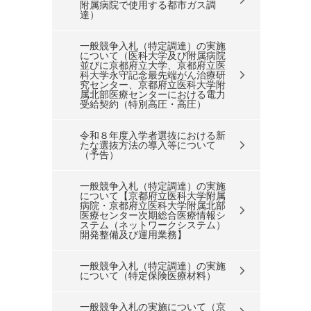
附属病院で使用する都市ガス調
達）
一般競争入札（特定調達）の実施
について（医科大学及び附属病院
並びに京都府立大学、京都府立医
科大学永守記念最先端がん治療研
究センター、京都府立医科大学附
属北部医療センターにおける電力
受給契約（特別高圧・高圧）
令和８年度入学者選抜における新
たな選抜方法の導入等について
（予告）
一般競争入札（特定調達）の実施
について【京都府立医科大学附属
病院・京都府立医科大学附属北部
医療センター次期総合医療情報シ
ステム（ネットワークシステム）
開発整備及び運用業務】
一般競争入札（特定調達）の実施
について（特定保険医療材料）
一般競争入札の実施について（京