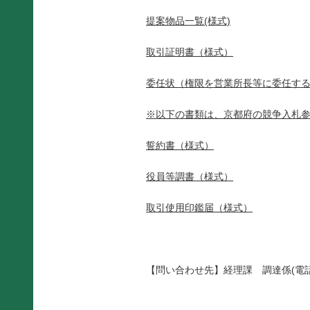
提案物品一覧(様式)
取引証明書（様式）
委任状（権限を営業所長等に委任す
※以下の書類は、京都府の競争入札
誓約書（様式）
役員等調書（様式）
取引使用印鑑届（様式）
【問い合わせ先】経理課 調達係(電話 0