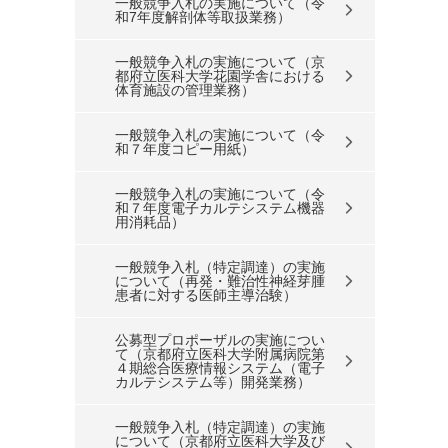
一般競争入札の実施について（令
和7年度解剖体等取扱業務）
一般競争入札の実施について（京
都府立医科大学花園学舎における
体育施設の管理業務）
一般競争入札の実施について（令
和７年度コピー用紙）
一般競争入札の実施について（令
和７年度電子カルテシステム機器
用消耗品）
一般競争入札（特定調達）の実施
について（再発・難治性神経芽腫
患者に対する医師主導治験）
公募型プロポーザルの実施につい
て（京都府立医科大学附属病院第
４期総合医療情報システム（電子
カルテシステム等）開発業務）
一般競争入札（特定調達）の実施
について（京都府立医科大学及び