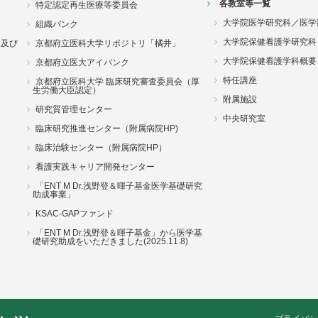
各教室等一覧
特定認定再生医療等委員会
大学院医学研究科／医学
組織バンク
大学院保健看護学研究科
況及び
京都府立医科大学リポジトリ「橘井」
大学院保健看護学科概要
京都府立医大アイバンク
特任講座
京都府立医科大学 臨床研究審査委員会（厚
生労働大臣認定）
附属施設
研究質管理センター
中央研究室
臨床研究推進センター（附属病院HP)
臨床治験センター（附属病院HP）
看護実践キャリア開発センター
「ENT M Dr.浅野登＆暉子基金医学基礎研究
助成事業」
KSAC-GAPファンド
「ENT M Dr.浅野登＆暉子基金」から医学基
礎研究助成をいただきました(2025.11.8)