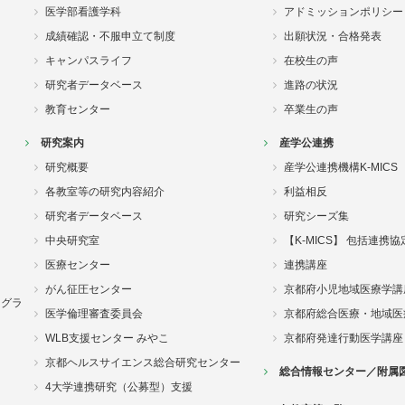
医学部看護学科
アドミッションポリシー
成績確認・不服申立て制度
出願状況・合格発表
キャンパスライフ
在校生の声
研究者データベース
進路の状況
教育センター
卒業生の声
研究案内
産学公連携
研究概要
産学公連携機構K-MICS
各教室等の研究内容紹介
利益相反
研究者データベース
研究シーズ集
中央研究室
【K-MICS】 包括連携
医療センター
連携講座
がん征圧センター
京都府小児地域医療学講
ログラ
医学倫理審査委員会
京都府総合医療・地域医
WLB支援センター みやこ
京都府発達行動医学講座
京都ヘルスサイエンス総合研究センター
総合情報センター／附属
4大学連携研究（公募型）支援