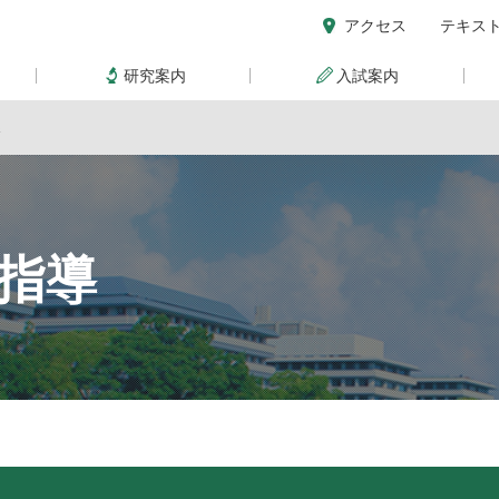
アクセス
テキス
研究案内
入試案内
導
指導