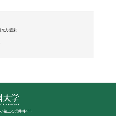
研究支援課）
p
広小路上る梶井町465