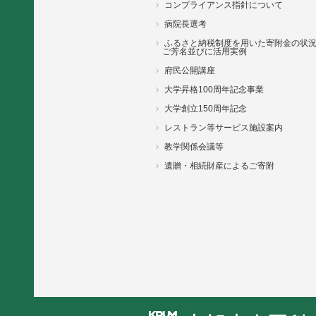
コンプライアンス指針について
病院長選考
ふるさと納税制度を用いた寄附金の状
ご芳名並びに活用実例
府民公開講座
大学昇格100周年記念事業
大学創立150周年記念
レストラン等サービス施設案内
教学関係会議等
遺贈・相続財産によるご寄附