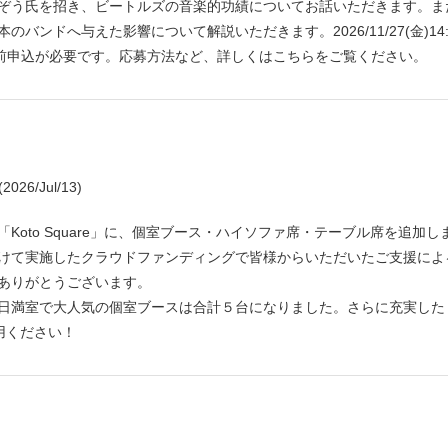
ぞう氏を招き、ビートルズの音楽的功績についてお話いただきます。ま
ンドへ与えた影響について解説いただきます。2026/11/27(金)14:
事前申込が必要です。応募方法など、詳しくは
こちら
をご覧ください。
(2026/Jul/13)
Koto Square」に、個室ブース・ハイソファ席・テーブル席を追加し
けて実施したクラウドファンディングで皆様からいただいたご支援によ
ありがとうございます。
日満室で大人気の個室ブースは合計５台になりました。さらに充実した
利用ください！