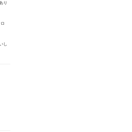
あり
ンロ
いし