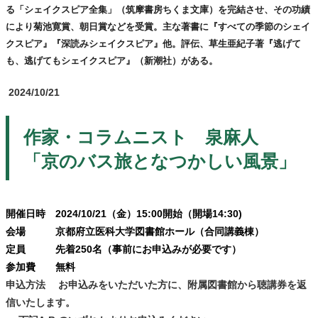
る「シェイクスピア全集」（筑摩書房ちくま文庫）を完結させ、その功績
により菊池寛賞、朝日賞などを受賞。主な著書に『すべての季節のシェイ
クスピア』『深読みシェイクスピア』他。評伝、草生亜紀子著『逃げて
も、逃げてもシェイクスピア』（新潮社）がある。
2024/10/21
作家・コラムニスト 泉麻人
「京のバス旅となつかしい風景」
開催日時 2024/10/21（金）15:00開始（開場14:30)
会場 京都府立医科大学図書館ホール（合同講義棟）
定員 先着250名（事前にお申込みが必要です）
参加費 無料
申込方法
お申込みをいただいた方に、附属図書館から聴講券を返
信いたします。