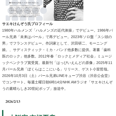
サエキけんぞう氏プロフィール
1980年ハルメンズ「ハルメンズの近代体操」でデビュー。1986年パ
ール兄弟「未来はパール」で再デビュー。2023年ソロ盤「スシ頭の
男」でフランスデビュー。作詞家として、沢田研二、モーニング
娘。、サディスティック・ミカ・バンド他多数に提供。著書「歯科
医のロック」他多数。2012年春「ロックとメディア社会」ミュージ
ックペンクラブ賞受賞。最新刊「はっぴいえんどの原像」2025年11
月パール兄弟「ぼくらはここにいる」リリース、ゲスト小室哲哉。
2026年10月3日（土）パール兄弟LINEキューブ渋谷（渋谷公会堂）
でコンサート。毎週土曜日朝6時14分NHK AMラジオ「サエキけんぞ
うの素晴らしき20世紀ポップ」放送中。
2026/2/13