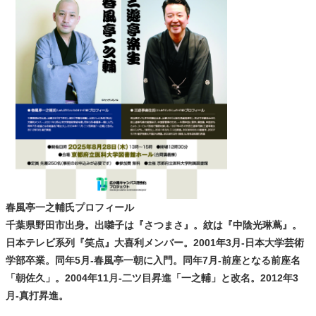
春風亭一之輔氏プロフィール
千葉県野田市出身。
出囃子は『さつまさ』。紋は『中陰光琳蔦』。
日本テレビ系列『笑点』大喜利メンバー。
2001年3月-日本大学芸術
学部卒業。
同年5月-春風亭一朝に入門。
同年7月-前座となる前座名
「朝佐久」。
2004年11月-二ツ目昇進「一之輔」と改名。
2012年3
月-真打昇進。