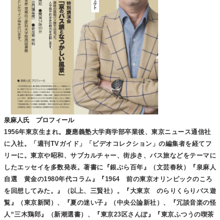
泉麻人氏 プロフィール
1956年東京生まれ。慶應義塾大学商学部卒業後、東京ニュース通信社
に入社。「週刊TVガイド」「ビデオコレクション」の編集者を経てフ
リーに。東京や昭和、サブカルチャー、街歩き、バス旅などをテーマに
したエッセイを多数発表。著書に『銀ぶら百年』（文芸春秋）『泉麻人
自選 黄金の1980年代コラム』『1964 前の東京オリンピックのころ
を回想してみた。』（以上、三賢社）。『大東京 のらりくらりバス遊
覧』（東京新聞）、『夏の迷い子』（中央公論新社）、『冗談音楽の怪
人“三木鶏郎』（新潮選書）、『東京23区さんぽ』『東京ふつうの喫茶