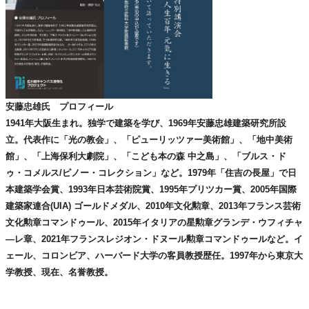
安藤忠雄氏 プロフィール
1941年大阪生まれ。独学で建築を学び、
1969年安藤忠雄建築研究所設
立。代表作に「光の教会」、「ピューリッツァー美術館」、「
地中美術
館」、「上海保利大劇院」、「こども本の森 中之島」、「ブルス・ド
ゥ・コメルス/ピノー・コレクション」
など。1979年「住吉の長屋」で日
本建築学会賞、
1993年日本芸術院賞、1995年プリツカー賞、
2005年国際
建築家連合(UIA) ゴールドメダル、2010年文化勲章、
2013年フランス芸術
文化勲章コマンドゥール、
2015年イタリアの星勲章グランデ・ウフィチャ
―レ章、
2021年フランスレジオン・ドヌール勲章コマンドゥールなど。イ
ェール、コロンビア、ハーバード大学の客員教授歴任。1997年から東京大
学教授、現在、名誉教授。