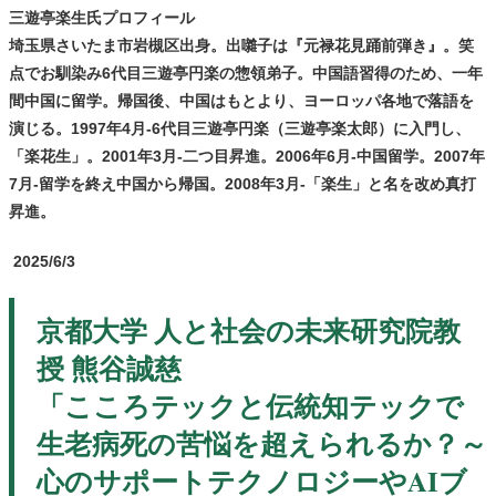
三遊亭楽生氏プロフィール
埼玉県さいたま市岩槻区出身。
出囃子は『元禄花見踊前弾き』。笑
点でお馴染み6代目三遊亭円楽の惣領弟子。中国語習得のため、一年
間中国に留学。帰国後、中国はもとより、ヨーロッパ各地で落語を
演じる。
1997年4月-6代目三遊亭円楽（三遊亭楽太郎）に入門し、
「楽花生」。
2001年3月-二つ目昇進。
2006年6月-中国留学。
2007年
7月-留学を終え中国から帰国。
2008年3月-「楽生」と名を改め真打
昇進。
2025/6/3
京都大学 人と社会の未来研究院教
授 熊谷誠慈
「
こころテックと伝統知テックで
生老病死の苦悩を超えられるか？
～
心のサポートテクノロジーやAIブ