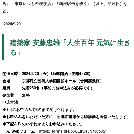
店』『東京いつもの喫茶店』『箱根駅伝を歩く』（以上、平凡社）な
ど。
2024/9/20
建築家 安藤忠雄「人生百年 元気に生き
る」
開催日時 2024/9/20（金）15:00開始（開場14:30)
会場 京都府立医科大学図書館ホール（合同講義棟）
定員 先着250名（事前にお申込みが必要です）
参加費 無料
申込方法
◆1回のお申込みで2名まで受け付けます。
◆お申込みをいただいた方に、附属図書館から聴講券を返信いたします。
◆下記A.B.のいずれかよりお申込みください。
A. Webフォーム
https://forms.gle/33G1frDeJN78658t7