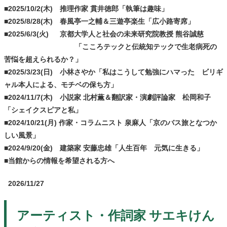
■2025/10/2(木) 推理作家 貫井徳郎「執筆は趣味」
■2025/8/28(木) 春風亭一之輔＆三遊亭楽生「広小路寄席」
■2025/6/3(火) 京都大学人と社会の未来研究院教授 熊谷誠慈
「こころテックと伝統知テックで生老病死の
苦悩を超えられるか？」
■2025/3/23(日) 小林さやか「私はこうして勉強にハマった ビリギ
ャル本人による、モチベの保ち方」
■2024/11/7(木) 小説家 北村薫＆翻訳家・演劇評論家 松岡和子
「シェイクスピアと私」
■2024/10/21(月) 作家・コラムニスト 泉麻人「京のバス旅となつか
しい風景」
■2024/9/20(金) 建築家 安藤忠雄「人生百年 元気に生きる」
■当館からの情報を希望される方へ
2026/11/27
アーティスト・作詞家 サエキけん