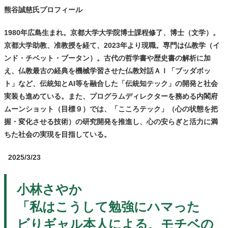
熊谷誠慈氏プロフィール
1980年広島生まれ。京都大学大学院博士課程修了、博士（文学）。
京都大学助教、准教授を経て、2023年より現職。専門は仏教学（イ
ンド・チベット・ブータン）。古代の哲学書や歴史書の解析に加
え、仏教最古の経典を機械学習させた仏教対話ＡＩ「ブッダボッ
ト」など、伝統知とAI等を融合した「伝統知テック」の開発と社会
実装も進めている。また、プログラムディレクターを務める内閣府
ムーンショット（目標９）では、「こころテック」（心の状態を把
握・変化させる技術）の研究開発を推進し、心の安らぎと活力に満
ちた社会の実現を目指している。
2025/3/23
小林さやか
「私はこうして勉強にハマった
ビりギャル本人による、モチベの