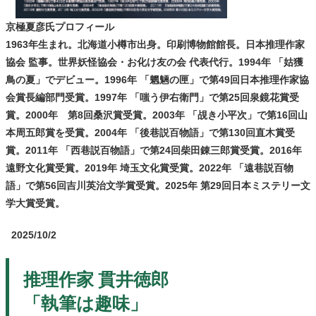
京極夏彦氏プロフィール
1963年生まれ。北海道小樽市出身。
印刷博物館館長。日本推理作家
協会 監事。
世界妖怪協会・お化け友の会 代表代行。
1994年 「姑獲
鳥の夏」でデビュー。
1996年 「魍魎の匣」で第49回日本推理作家協
会賞長編部門受賞。
1997年 「嗤う伊右衛門」で第25回泉鏡花賞受
賞。
2000年 第8回桑沢賞受賞。
2003年 「覘き小平次」で第16回山
本周五郎賞を受賞。
2004年 「後巷説百物語」で第130回直木賞受
賞。
2011年 「西巷説百物語」で第24回柴田錬三郎賞受賞。
2016年
遠野文化賞受賞。
2019年 埼玉文化賞受賞。
2022年 「遠巷説百物
語」で第56回吉川英治文学賞受賞。
2025年 第29回日本ミステリー文
学大賞受賞。
2025/10/2
推理作家 貫井徳郎
「
執筆は趣味
」