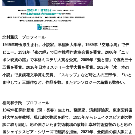
北村薫氏 プロフィール
1949年埼玉県生まれ。小説家。早稲田大学卒。1989年『空飛ぶ馬』でデ
ビュー。1991年『夜の蝉』で日本推理作家協会賞を受賞。2006年『ニッ
ポン硬貨の謎』で本格ミステリ大賞を受賞。2009年『鶯と雪』で直樹三十
五賞を受賞。2016年日本ミステリー文学大賞を受賞。2023年『水 本の
小説』で泉鏡花文学賞を受賞。『スキップ』など時と人の三部作、『いと
ま申して』三部作など、作品多数。またアンソロジーの編纂も数多い。
松岡和子氏 プロフィール
1942年旧満州新京（現・長春）生まれ。翻訳家、演劇評論家。東京医科歯
科大学名誉教授。現代劇の翻訳を経て、1995年からシェイクスピア劇の翻
訳に取り組む。彩の国さいたま芸術劇場の故蜷川幸雄芸術監督のもと彩の
国シェイクスピア・シリーズで翻訳を担当。2021年、全戯曲の個人訳によ