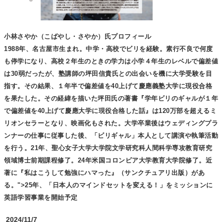
小林さやか（こばやし・さやか）氏プロフィール
1988年、名古屋市生まれ。中学・高校でビリを経験。素行不良で何度
も停学になり、高校２年生のときの学力は小学４年生のレベルで偏差値
は30弱だったが、塾講師の坪田信貴氏との出会いを機に大学受験を目
指す。その結果、１年半で偏差値を40上げて慶應義塾大学に現役合格
を果たした。その経緯を描いた坪田氏の著書『学年ビリのギャルが１年
で偏差値を40上げて慶應大学に現役合格した話』は120万部を超えるミ
リオンセラーとなり、映画化もされた。大学卒業後はウェディングプラ
ンナーの仕事に従事した後、「ビリギャル」本人として講演や執筆活動
を行う。21年、聖心女子大学大学院文学研究科人間科学専攻教育研究
領域博士前期課程修了。24年米国コロンビア大学教育大学院修了。近
著に『私はこうして勉強にハマった』（サンクチュアリ出版）があ
る。">25年、「日本人のマインドセットを変える！」をミッションに
英語学習事業を開始予定
2024/11/7