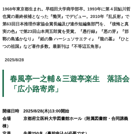
1968年東京都生まれ。早稲田大学商学部卒。
1993年に第４回鮎川哲
也賞の最終候補となった『慟哭』でデビュー。2010年『乱反射』で
第63回日本推理作家協会賞長編及び連作短編集部門を、『後悔と真
実の色』で第23回山本周五郎賞を受賞。『愚行録』『悪の芽』『邯
鄲の島遙かなり』『紙の梟 ハーシュソサエティ』『龍の墓』『ひと
つの祖国』など著作多数。最新刊は『不等辺五角形』
2025/8/28
春風亭一之輔＆三遊亭楽生 落語会
「
広小路寄席
」
開催日時 2025/8/28(木)13:00開始
会場 京都府立医科大学図書館ホール（附属図書館・合同講義
棟）
定員 先着250名（事前申込が必要です）