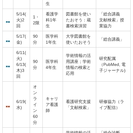
生
5/14(
看護学
図書館を使い
「総合講義
1・
火)2
科1年
たおそう：蔵
文献検索」授
2限
回
生
書検索演習
業協力
5/17(
90
医学科
大学図書館を
「総合講義」
金)
分
1年生
使いたおそう
6/11(
学術情報の活
火)
研究配属
90
医学科
用講座；学術
6/13(
（PubMed, 電
分
4年生
情報の検索と
木)3
子ジャーナル)
応用
回
オ
ン
ラ
キャリ
6/19(
看護研究支援
研修協力（ラ
イ
ア看護
水)
「文献検索」
イブ配信）
ン
師
60
分
学術情報の活
「総合診断