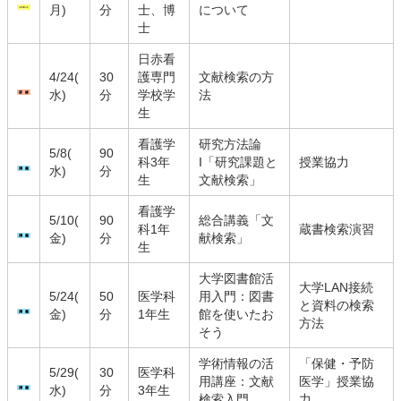
月)
分
士、博
について
士
日赤看
4/24(
30
護専門
文献検索の方
水)
分
学校学
法
生
看護学
研究方法論
5/8(
90
科3年
I「研究課題と
授業協力
水)
分
生
文献検索」
看護学
5/10(
90
総合講義「文
科1年
蔵書検索演習
金)
分
献検索」
生
大学図書館活
大学LAN接続
5/24(
50
医学科
用入門：図書
と資料の検索
金)
分
1年生
館を使いたお
方法
そう
学術情報の活
「保健・予防
5/29(
30
医学科
用講座：文献
医学」授業協
水)
分
3年生
検索入門
力