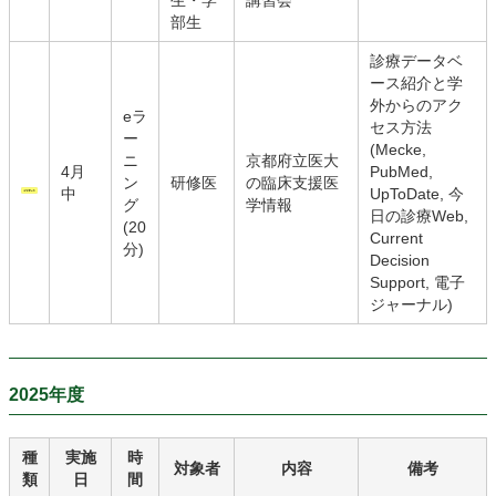
生・学
講習会
部生
診療データベ
ース紹介と学
外からのアク
eラ
セス方法
ー
(Mecke,
ニ
京都府立医大
4月
PubMed,
ン
研修医
の臨床支援医
中
UpToDate, 今
グ
学情報
日の診療Web,
(20
Current
分)
Decision
Support, 電子
ジャーナル)
2025年度
種
実施
時
対象者
内容
備考
類
日
間