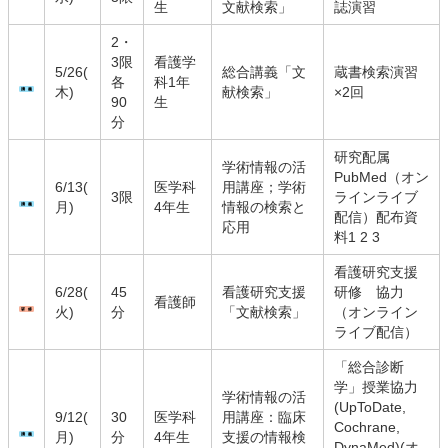
生
文献検索」
誌演習
2・
3限
看護学
5/26(
総合講義「文
蔵書検索演習
各
科1年
木)
献検索」
×2回
90
生
分
研究配属
学術情報の活
PubMed（オン
6/13(
医学科
用講座；学術
3限
ラインライブ
月)
4年生
情報の検索と
配信）配布資
応用
料
1
2
3
看護研究支援
6/28(
45
看護研究支援
研修 協力
看護師
火)
分
「文献検索」
（オンライン
ライブ配信）
「総合診断
学」授業協力
学術情報の活
(UpToDate,
9/12(
30
医学科
用講座：臨床
Cochrane,
月)
分
4年生
支援の情報検
DynaMed)(オ