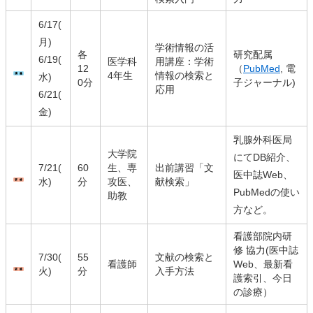
6/17(
月)
学術情報の活
各
研究配属
6/19(
医学科
用講座：学術
12
（
PubMed
, 電
4年生
情報の検索と
水)
0分
子ジャーナル)
応用
6/21(
金)
乳腺外科医局
大学院
にてDB紹介、
7/21(
60
生、専
出前講習「文
医中誌Web、
水)
分
攻医、
献検索」
PubMedの使い
助教
方など。
看護部院内研
修 協力(医中誌
7/30(
55
文献の検索と
看護師
Web、最新看
火)
分
入手方法
護索引、今日
の診療）