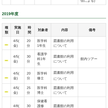
信による)
2019年度
種
実施
時
対象者
内容
備考
類
日
間
4/5(
20
医学科
図書館の利用
金)
分
1年生
について
看護学
4/5(
30
図書館の利用
科1年
館内ツアー
金)
分
について
生
図書館の利用
4/5(
20
医学科
金)
分
修士
について
4/5(
25
医学科
図書館の利用
金)
分
博士
について
保健看
4/8(
30
護修
図書館の利用