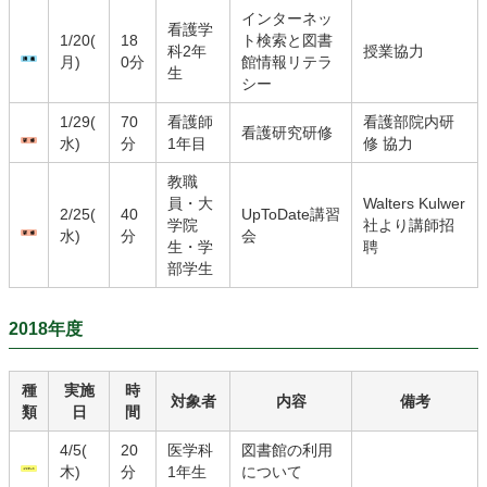
インターネッ
看護学
1/20(
18
ト検索と図書
科2年
授業協力
月)
0分
館情報リテラ
生
シー
1/29(
70
看護師
看護部院内研
看護研究研修
水)
分
1年目
修 協力
教職
員・大
Walters Kulwer
2/25(
40
UpToDate講習
学院
社より講師招
水)
分
会
生・学
聘
部学生
2018年度
種
実施
時
対象者
内容
備考
類
日
間
4/5(
20
医学科
図書館の利用
木)
分
1年生
について