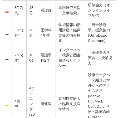
研修協力（オ
6/27(
45
看護研究支援
看護師
ンラインライ
火)
分
「文献検索」
ブ配信）
学術情報の活
「総合診断
9/11(
30
医学科
用講座：臨床
学」授業協力
月)
分
4年生
支援の情報検
(UpToDate,
索
Cochrane)
インターネッ
「基礎看護学
2/16(
10
看護学
ト検索と図書
実習II」授業協
木)
0分
科2年
館情報リテラ
力
シー
診療データベ
ース紹介と学
外からのアク
eラ
セス方法
ー
(Mecke,
ニ
京都府立医大
4月
PubMed,
ン
研修医
の臨床支援医
中
UpToDate, 今
グ
学情報
日の診療Web,
(20
Current