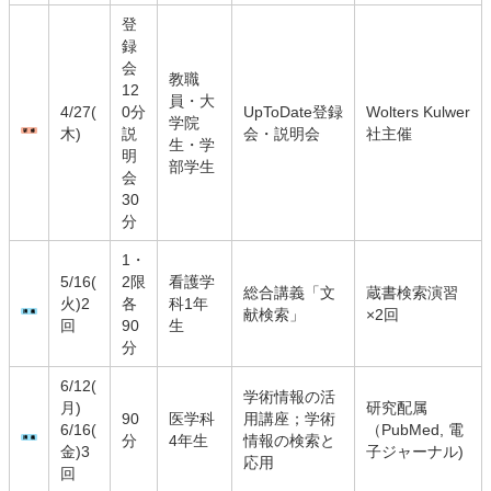
登
録
会
教職
12
員・大
4/27(
0分
UpToDate登録
Wolters Kulwer
学院
木)
説
会・説明会
社主催
生・学
明
部学生
会
30
分
1・
5/16(
2限
看護学
総合講義「文
蔵書検索演習
火)2
各
科1年
献検索」
×2回
回
90
生
分
6/12(
学術情報の活
月)
研究配属
90
医学科
用講座；学術
6/16(
（PubMed, 電
分
4年生
情報の検索と
金)3
子ジャーナル)
応用
回