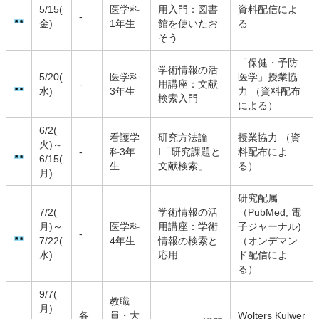
5/15(
医学科
用入門：図書
資料配信によ
-
金)
1年生
館を使いたお
る
そう
「保健・予防
学術情報の活
5/20(
医学科
医学」授業協
-
用講座：文献
水)
3年生
力 （資料配布
検索入門
による）
6/2(
看護学
研究方法論
授業協力 （資
火)～
-
科3年
I「研究課題と
料配布によ
6/15(
生
文献検索」
る）
月)
研究配属
7/2(
学術情報の活
（PubMed, 電
月)～
医学科
用講座：学術
子ジャーナル)
-
7/22(
4年生
情報の検索と
（オンデマン
水)
応用
ド配信によ
る）
9/7(
教職
月)
各
員・大
Wolters Kulwer