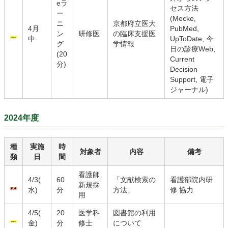
eラ
セス方法
ー
(Mecke,
ニ
京都府立医大
4月
PubMed,
ン
研修医
の臨床支援医
中
UpToDate, 今
グ
学情報
日の診療Web,
(20
Current
分)
Decision
Support, 電子
ジャーナル)
2024年度
種
実施
時
対象者
内容
備考
類
日
間
看護師
4/3(
60
「文献検索の
看護部院内研
新規採
水)
分
方法」
修 協力
用
4/5(
20
医学科
図書館の利用
金)
分
修士
について