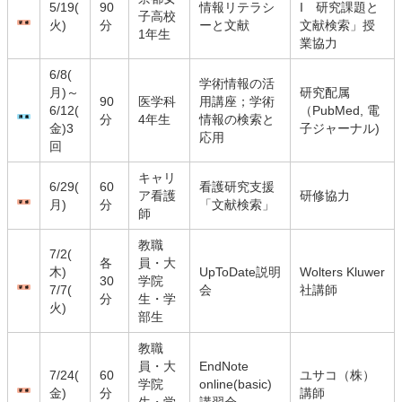
5/19(
90
情報リテラシ
I 研究課題と
子高校
火)
分
ーと文献
文献検索」授
1年生
業協力
6/8(
学術情報の活
月)～
研究配属
90
医学科
用講座；学術
6/12(
（PubMed, 電
分
4年生
情報の検索と
金)3
子ジャーナル)
応用
回
キャリ
6/29(
60
看護研究支援
ア看護
研修協力
月)
分
「文献検索」
師
教職
7/2(
各
員・大
木)
UpToDate説明
Wolters Kluwer
30
学院
7/7(
会
社講師
分
生・学
火)
部生
教職
員・大
EndNote
7/24(
60
ユサコ（株）
学院
online(basic)
金)
分
講師