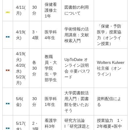
保健看
4/11(
30
図書館の利用
護修士
月)
分
について
1年
「保健・予防
学術情報の活
4/19(
3・
医学科
医学」授業協
用講座：文献
火)
4限
4年生
力（オンライ
検索入門
ン授業）
4/19(
教職
火)
UpToDate オ
各
員・大
Wolters Kulwer
4/20(
ンライン説明
30
学院
社主催（オン
水)
会
※要パスワ
分
生・学
ライン）
5/23(
ード
部学生
月)
大学図書館活
5/6(
30
医学科
用入門：図書
資料配信によ
金)
分
1年生
館を使いたお
る
そう
看護学
研究方法論
授業協力 1・
5/17(
2・
科3年
I「研究課題と
2年概要+医中
水)
3限