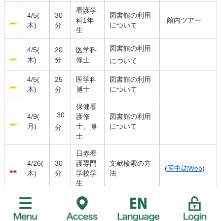
看護学
4/5(
30
図書館の利用
科1年
館内ツアー
木)
分
について
生
図書館の利用
4/5(
20
医学科
木)
分
修士
について
4/5(
25
医学科
図書館の利用
木)
分
博士
について
保健看
30
4/9(
護修
図書館の利用
月)
士、博
について
分
士
日赤看
4/26(
30
護専門
文献検索の方
(
医中誌Web
)
木)
分
学校学
法
生
学術情報の活
授業協力(
医中
5/9(
90
看護3
用講座～研究
誌Web
,
最新看
水)
分
年生
課題と文献検
護索引
,