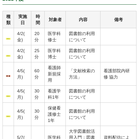
種
実施
時
対象者
内容
備考
類
日
間
4/2(
20
医学科
図書館の利用
金)
分
修士
について
4/2(
25
医学科
図書館の利用
金)
分
博士
について
看護師
4/5(
60
「文献検索の
看護部院内研
新規採
月)
分
方法」
修 協力
用
4/5(
30
看護学
図書館の利用
月)
分
科1年
について
保健看
4/5(
30
図書館の利用
護修士
月)
分
について
1年
大学図書館活
5/7(
医学科
用入門：図書
資料配信によ