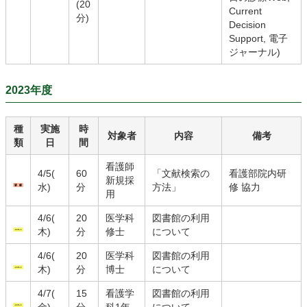
(20
Current
分)
Decision
Support, 電子
ジャーナル)
2023年度
種
実施
時
対象者
内容
備考
類
日
間
看護師
4/5(
60
「文献検索の
看護部院内研
新規採
水)
分
方法」
修 協力
用
4/6(
20
医学科
図書館の利用
木)
分
修士
について
4/6(
20
医学科
図書館の利用
木)
分
博士
について
4/7(
15
看護学
図書館の利用