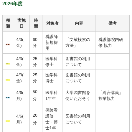
2026年度
種
実施
時
対象者
内容
備考
類
日
間
看護師
4/3(
60
「文献検索の
看護部院内研
新規採
金)
分
方法」
修 協力
用
4/3(
25
医学科
図書館の利用
金)
分
修士
について
4/3(
25
医学科
図書館の利用
金)
分
博士
について
50
4/6(
医学科
大学図書館を
「総合講義」
月)
1年生
使いたおそう
授業協力
分
保険看
20
4/6(
護修
図書館の利用
月)
士・博
について
分
士1年