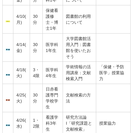
金)
分
科1年
について
保健看
4/10(
30
護修
図書館の利用
月)
分
士・博
について
士1年
大学図書館活
4/14(
30
医学科
用入門：図書
金)
分
1年生
館を使いたお
そう
学術情報の活
「保健・予防
4/18(
3・
医学科
用講座：文献
医学」授業協
火)
4限
4年生
検索入門
力
日赤看
4/25(
30
護専門
文献検索の方
火)
分
学校学
法
生
看護学
研究方法論
4/26(
1・
科3年
I「研究課題と
授業協力
水)
2限
生
文献検索」