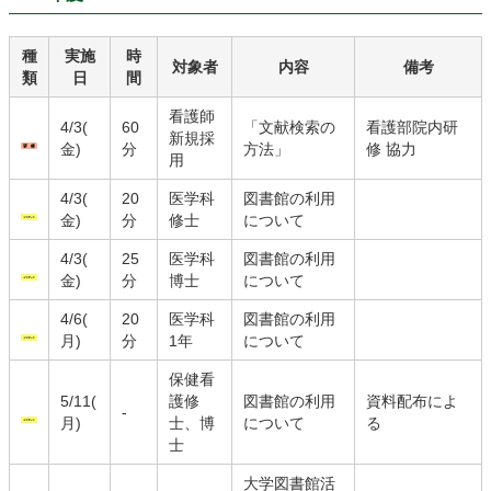
種
実施
時
対象者
内容
備考
類
日
間
看護師
4/3(
60
「文献検索の
看護部院内研
新規採
金)
分
方法」
修 協力
用
4/3(
20
医学科
図書館の利用
金)
分
修士
について
4/3(
25
医学科
図書館の利用
金)
分
博士
について
4/6(
20
医学科
図書館の利用
月)
分
1年
について
保健看
5/11(
護修
図書館の利用
資料配布によ
-
月)
士、博
について
る
士
大学図書館活