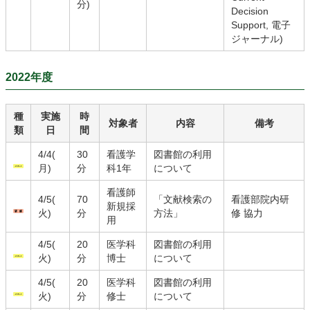
分)
Decision
Support, 電子
ジャーナル)
2022年度
種
実施
時
対象者
内容
備考
類
日
間
4/4(
30
看護学
図書館の利用
月)
分
科1年
について
看護師
4/5(
70
「文献検索の
看護部院内研
新規採
火)
分
方法」
修 協力
用
4/5(
20
医学科
図書館の利用
火)
分
博士
について
4/5(
20
医学科
図書館の利用
火)
分
修士
について