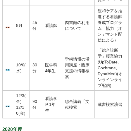
緩和ケアを推
進する看護師
45
図書館の利用
養成プログラ
8月
看護師
分
について
ム 協力（オ
ンデマンド配
信による）
「総合診断
学」授業協力
学術情報の活
(UpToDate,
10/6(
30
医学科
用講座：臨床
Cochrane,
水)
分
4年生
支援の情報検
DynaMed)(オ
索
ンラインライ
ブ配信)
12/3(
看護学
金)
90
総合講義「文
科1年
蔵書検索演習
12/1
分
献検索」
生
0(金)
2020年度