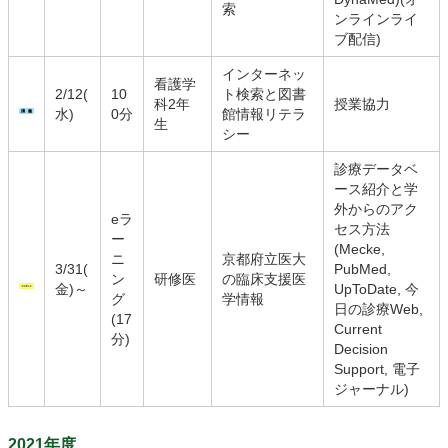
索
ンラインライ
ブ配信)
インターネッ
看護学
2/12(
10
ト検索と図書
科2年
授業協力
水)
0分
館情報リテラ
生
シー
診療データベ
ース紹介と学
外からのアク
eラ
セス方法
ー
(Mecke,
ニ
京都府立医大
3/31(
PubMed,
ン
研修医
の臨床支援医
金)～
UpToDate, 今
グ
学情報
日の診療Web,
(17
Current
分)
Decision
Support, 電子
ジャーナル)
2021年度