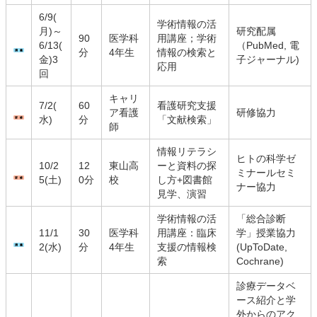
6/9(
学術情報の活
月)～
研究配属
90
医学科
用講座；学術
6/13(
（PubMed, 電
分
4年生
情報の検索と
金)3
子ジャーナル)
応用
回
キャリ
7/2(
60
看護研究支援
ア看護
研修協力
水)
分
「文献検索」
師
情報リテラシ
ヒトの科学ゼ
10/2
12
東山高
ーと資料の探
ミナールセミ
5(土)
0分
校
し方+図書館
ナー協力
見学、演習
学術情報の活
「総合診断
11/1
30
医学科
用講座：臨床
学」授業協力
2(水)
分
4年生
支援の情報検
(UpToDate,
索
Cochrane)
診療データベ
ース紹介と学
外からのアク