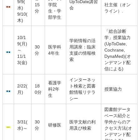
9/9(
UpToDate講習
15
学院
社主催（オン
水)
会
分
生・学
ライン）
.
9/10(
部学生
木)
「総合診断
10/1
学」授業協力
学術情報の活
9(月)
(UpToDate,
30
医学科
用講座：臨床
～
Cochrane,
分
4年生
支援の情報検
11/1
DynaMed)(オ
索
3(金)
ンデマンド配
信による)
インターネッ
看護学
2/22(
18
ト検索と図書
科2年
授業協力
月)
0分
館情報リテラ
生
シー
図書館データ
ベース紹介と
3/31(
30
医学文献の利
学外からのア
研修医
水)～
分
用及び検索
クセス方法(オ
ンデマンド配