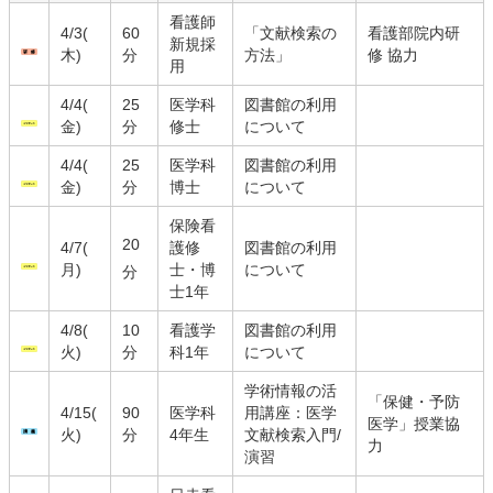
看護師
4/3(
60
「文献検索の
看護部院内研
新規採
木)
分
方法」
修 協力
用
4/4(
25
医学科
図書館の利用
金)
分
修士
について
4/4(
25
医学科
図書館の利用
金)
分
博士
について
保険看
20
4/7(
護修
図書館の利用
月)
士・博
について
分
士1年
4/8(
10
看護学
図書館の利用
火)
分
科1年
について
学術情報の活
「保健・予防
4/15(
90
医学科
用講座：医学
医学」授業協
火)
分
4年生
文献検索入門/
力
演習