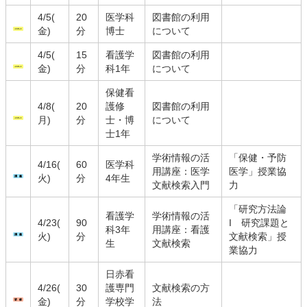
4/5(
20
医学科
図書館の利用
金)
分
博士
について
4/5(
15
看護学
図書館の利用
金)
分
科1年
について
保健看
4/8(
20
護修
図書館の利用
月)
分
士・博
について
士1年
学術情報の活
「保健・予防
4/16(
60
医学科
用講座：医学
医学」授業協
火)
分
4年生
文献検索入門
力
「研究方法論
看護学
学術情報の活
4/23(
90
I 研究課題と
科3年
用講座：看護
火)
分
文献検索」授
生
文献検索
業協力
日赤看
4/26(
30
護専門
文献検索の方
金)
分
学校学
法