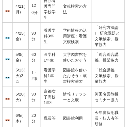
日赤看
12
4/21(
護専門
文献検索の方
月)
学校学
法
0分
生
「研究方法論
看護学
学術情報の活
4/25(
90
I 研究課題と
科3年
用講座：看護
金)
分
文献検索」授
生
文献検索
業協力
5/9(
60
医学科
大学図書館を
「総合総合講
金)
分
1年生
使いたおそう
義」授業協力
5/13(
看護学
図書館を使い
「総合講義
1・
火)2
科1年
たおそう：蔵
文献検索」授
2限
回
生
書検索演習
業協力
京都女
5/20(
90
情報リテラシ
河田名誉教授
子高校
火)
分
ーと文献
セミナー協力
1年生
今年度採用職
6/5(
20
職員等
図書館利用
員・転入者等
木)
分
研修