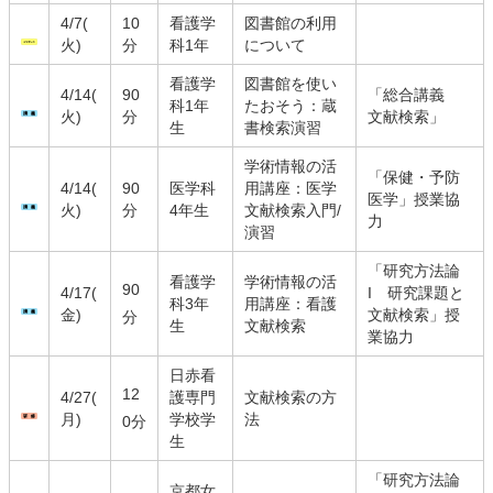
4/7(
10
看護学
図書館の利用
火)
分
科1年
について
看護学
図書館を使い
4/14(
90
「総合講義
科1年
たおそう：蔵
火)
分
文献検索」
生
書検索演習
学術情報の活
「保健・予防
4/14(
90
医学科
用講座：医学
医学」授業協
火)
分
4年生
文献検索入門/
力
演習
「研究方法論
看護学
学術情報の活
90
4/17(
I 研究課題と
科3年
用講座：看護
金)
文献検索」授
分
生
文献検索
業協力
日赤看
12
4/27(
護専門
文献検索の方
月)
学校学
法
0分
生
「研究方法論
京都女