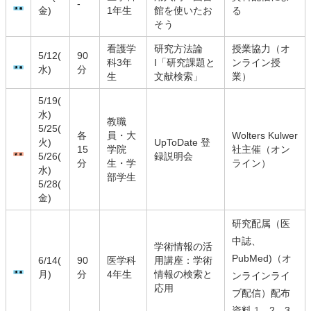
-
金)
1年生
館を使いたお
る
そう
看護学
研究方法論
授業協力（オ
5/12(
90
科3年
I「研究課題と
ンライン授
水)
分
生
文献検索」
業）
5/19(
水)
教職
5/25(
各
員・大
Wolters Kulwer
火)
UpToDate 登
15
学院
社主催（オン
5/26(
録説明会
分
生・学
ライン）
水)
部学生
5/28(
金)
研究配属（医
中誌、
学術情報の活
PubMed)（オ
6/14(
90
医学科
用講座：学術
月)
分
4年生
情報の検索と
ンラインライ
応用
ブ配信）配布
資料
1
2
3