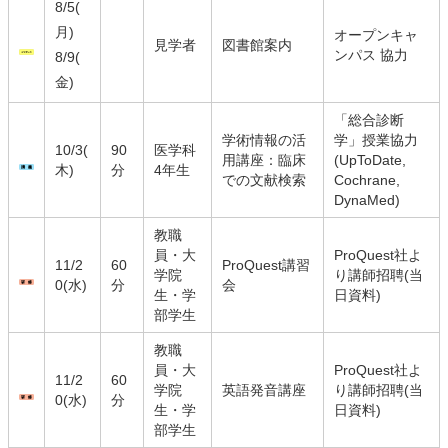
8/5(
月)
オープンキャ
見学者
図書館案内
ンパス 協力
8/9(
金)
「総合診断
学術情報の活
学」授業協力
10/3(
90
医学科
用講座：臨床
(UpToDate,
木)
分
4年生
での文献検索
Cochrane,
DynaMed)
教職
員・大
ProQuest社よ
11/2
60
ProQuest講習
学院
り講師招聘
(当
0(水)
分
会
生・学
日資料)
部学生
教職
員・大
ProQuest社よ
11/2
60
学院
英語発音講座
り講師招聘
(当
0(水)
分
生・学
日資料)
部学生