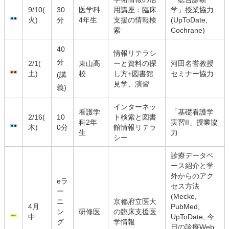
9/10(
30
医学科
用講座：臨床
学」授業協力
火)
分
4年生
支援の情報検
(UpToDate,
索
Cochrane)
40
情報リテラシ
分
2/1(
東山高
ーと資料の探
河田名誉教授
土)
校
し方+図書館
セミナー協力
(講
見学、演習
義)
インターネッ
看護学
「基礎看護学
2/16(
10
ト検索と図書
科2年
実習II」授業協
木)
0分
館情報リテラ
生
力
シー
診療データベ
ース紹介と学
外からのアク
eラ
セス方法
ー
(Mecke,
ニ
京都府立医大
4月
PubMed,
ン
研修医
の臨床支援医
中
UpToDate, 今
グ
学情報
日の診療Web,