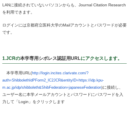
LANに接続されていないパソコンからも、
Journal Citation R
esearch
を利用できます。
ログインには京都府立医科大学のMailアカウントとパスワードが必要
です。
1.JCRの
本学専用シボレス認証用URL
にアクセスします。
本学専用URL(
http://login.incites.clarivate
.com/?
auth=ShibbolethIdPForm2_
IC2JCR&entityID=https://idp.
kpu-
)に接続し、
m.ac.jp/idp/shibboleth&Shi
bFederation=japaneseFederation
ユーザー名に本学メールアカウントとパスワードにパスワードを入
力して「Login」をクリックします