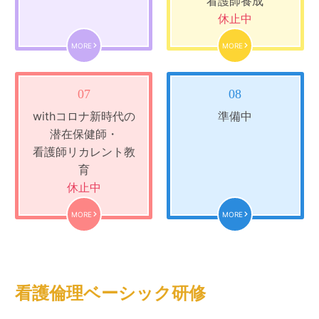
看護師養成
休止中
MORE
MORE
07
08
withコロナ新時代の
準備中
潜在保健師・
看護師リカレント教
育
休止中
MORE
MORE
看護倫理ベーシック研修