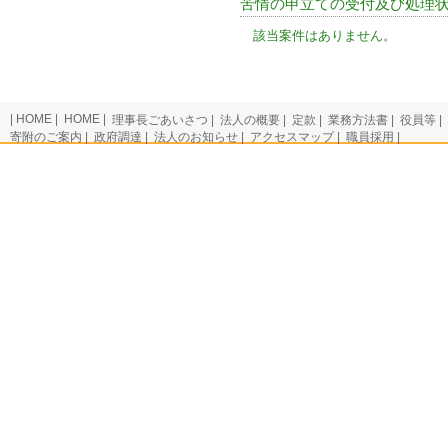
苦情の申立ての受付及び処理
該当案件はありません。
HOME
HOME
理事長ごあいさつ
法人の概要
定款
業務方法書
役員等
寄附のご案内
政府調達
法人のお知らせ
アクセスマップ
職員採用