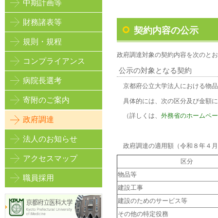
中期計画等
財務諸表等
契約内容の公示
規則・規程
政府調達対象の契約内容を次のと
コンプライアンス
公示の対象となる契約
病院長選考
京都府公立大学法人における物品
寄附のご案内
具体的には、次の区分及び金額に
（詳しくは、
外務省のホームペー
政府調達
法人のお知らせ
政府調達の適用額（令和８年４月
アクセスマップ
区分
物品等
職員採用
建設工事
建設のためのサービス等
その他の特定役務