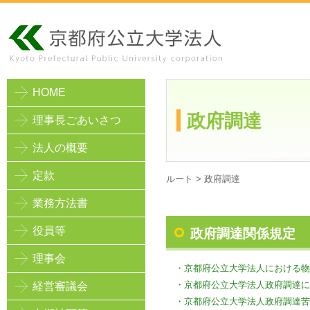
HOME
政府調達
理事長ごあいさつ
法人の概要
定款
ルート >
政府調達
業務方法書
役員等
政府調達関係規定
理事会
・京都府公立大学法人における物
・京都府公立大学法人政府調達に
経営審議会
・京都府公立大学法人政府調達苦