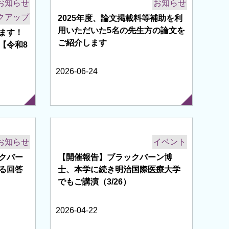
相談窓口
募集中
お知らせ
イベント
【先着30名、軽食つき】9月4日
（金） 医学生・研修医・医師のキ
ャリアとWLB（ワークライフバラ
ンス）を語る会
2026-07-08
お知らせ