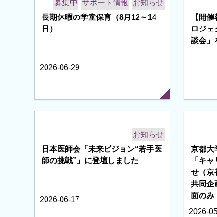
オンラインジャーナル文献検索システム
NEWS
TOPICS
&
すべて
お知らせ
募集中
Elizabeth H. Blackburn博士・
John W. Sedat博士ご夫妻のロー
【動画
ルモデルインタビューを掲載しま
バーン
した
オンデ
2026-08-05
2026-07